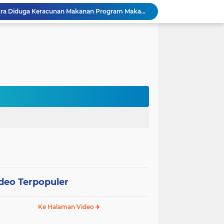
Puluhan Siswa di Jayapura Diduga Keracunan Makanan Program Makan Bergizi Gratis
Australia dan Kota Kupang Perkuat Kemitraan Tingkatkan Literasi Anak melalui Program INOVASI
Tim Dosen PKM Uhamka Dorong Pembentukan Satgas Anti-Bullying di Kalangan Remaja
Rektor Uhamka Minta Dekan Baru Perkuat Akreditasi, SDM, dan Pengembangan FK
FKIP Uhamka Gelar FGD Lintas Budaya dan Bahasa dengan Chuo University Jepang
n, Uhamka Luncurkan Sistem Tracer Study 2026
Uhamka Kuatkan Komitmen Inovasi Riset dalam Industri dengan PT. Pertamina
 Pentingnya Literasi AI bagi Guru
Sekolah Gagasceria Jadi Rujukan Pembelajaran Mendalam bagi Delegasi Malaysia
PJJ Diperluas, Kemendikdasmen Gandeng Pemda Jangkau Anak Tidak Sekolah
deo Terpopuler
Ke Halaman Video