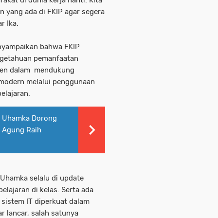
at di dunia kerja nanti. Kita
 yang ada di FKIP agar segera
r Ika.
menyampaikan bahwa FKIP
getahuan pemanfaatan
osen dalam mendukung
a modern melalui penggunaan
elajaran.
f, Uhamka Dorong
 Agung Raih
IP Uhamka selalu di update
ajaran di kelas. Serta ada
sistem IT diperkuat dalam
 lancar, salah satunya