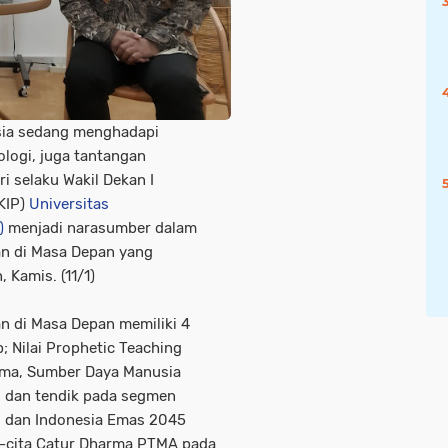
sia sedang menghadapi
logi, juga tantangan
i selaku Wakil Dekan I
KIP)
Universitas
)
menjadi narasumber dalam
an di Masa Depan yang
Kamis. (11/1)
n di Masa Depan memiliki 4
Nilai Prophetic Teaching
ama, Sumber Daya Manusia
 dan tendik pada segmen
al dan Indonesia Emas 2045
a-cita Catur Dharma PTMA pada