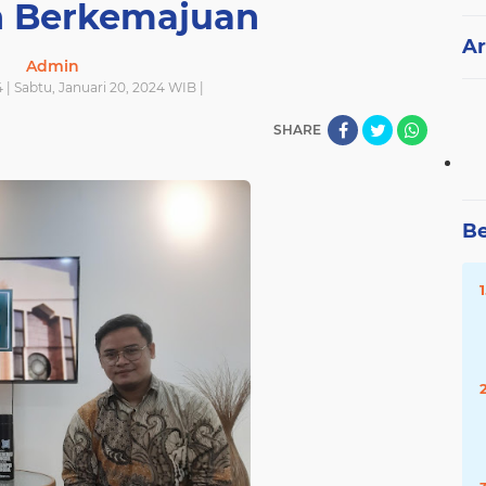
 Berkemajuan
Ar
Admin
 | Sabtu, Januari 20, 2024 WIB |
SHARE
Be