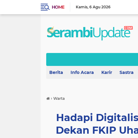
HOME
Kamis
6 Agu 2026
Berita
Info Acara
Karir
Sastra
›
Warta
Hadapi Digitali
Dekan FKIP Uha