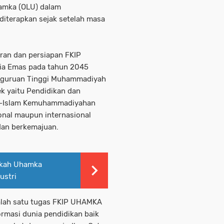
amka (OLU) dalam
diterapkan sejak setelah masa
ran dan persiapan FKIP
a Emas pada tahun 2045
erguruan Tinggi Muhammadiyah
k yaitu Pendidikan dan
Al-Islam Kemuhammadiyahan
ional maupun internasional
dan berkemajuan.
ngkah Uhamka
ustri
salah satu tugas FKIP UHAMKA
ormasi dunia pendidikan baik