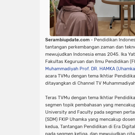
Serambiupdate.com
- Pendidikan Indone
tantangan perkembangan zaman dan tekno
mewujudkan Indonesia emas 2045. Ika Yatr
Fakultas Keguruan dan Ilmu Pendidikan (F
Muhammadiyah Prof. DR. HAMKA (Uhamka
acara TVMu dengan tema Ikhtiar Pendidik
ditayangkan di Channel TV Muhammadiyah, 
Teras TVMu dengan tema Ikhtiar Pendidika
segmen topik pembahasan yang mencakup; 
University and Faculty pada segmen pert
(SDM) FKIP Uhamka yang mencakup dosen
kedua, Tantangan Pendidikan di Era Digit
pada segmen ketiga, dan mewujudkan cit