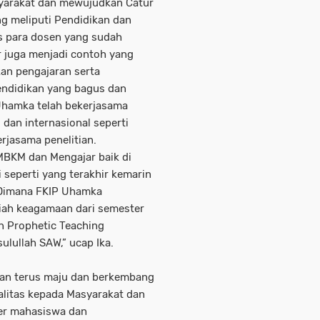
syarakat dan mewujudkan Catur
 meliputi Pendidikan dan
s para dosen yang sudah
r juga menjadi contoh yang
an pengajaran serta
endidikan yang bagus dan
 Uhamka telah bekerjasama
 dan internasional seperti
rjasama penelitian.
MBKM dan Mengajar baik di
 seperti yang terakhir kemarin
K Dimana FKIP Uhamka
iah keagamaan dari semester
n Prophetic Teaching
ulullah SAW,” ucap Ika.
akan terus maju dan berkembang
litas kepada Masyarakat dan
er mahasiswa dan