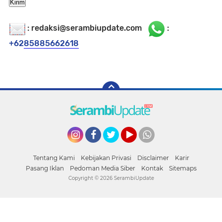
: redaksi@serambiupdate.com
:
+62
85885662618
Instagram
Facebook
Twitter
YouTube
whatsapp
Tentang Kami
Kebijakan Privasi
Disclaimer
Karir
Pasang Iklan
Pedoman Media Siber
Kontak
Sitemaps
Copyright ©
2026 SerambiUpdate