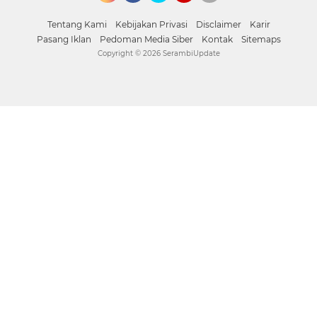
Instagram
Facebook
Twitter
YouTube
whatsapp
Tentang Kami
Kebijakan Privasi
Disclaimer
Karir
Pasang Iklan
Pedoman Media Siber
Kontak
Sitemaps
Copyright ©
2026 SerambiUpdate