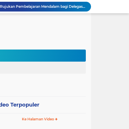
Sekolah Gagasceria Jadi Rujukan Pembelajaran Mendalam bagi Delegasi Malaysia
PJJ Diperluas, Kemendikdasmen Gandeng Pemda Jangkau Anak Tidak Sekolah
Puluhan Siswa di Jayapura Diduga Keracunan Makanan Program Makan Bergizi Gratis
Australia dan Kota Kupang Perkuat Kemitraan Tingkatkan Literasi Anak melalui Program INOVASI
Tim Dosen PKM Uhamka Dorong Pembentukan Satgas Anti-Bullying di Kalangan Remaja
Rektor Uhamka Minta Dekan Baru Perkuat Akreditasi, SDM, dan Pengembangan FK
FKIP Uhamka Gelar FGD Lintas Budaya dan Bahasa dengan Chuo University Jepang
n, Uhamka Luncurkan Sistem Tracer Study 2026
Uhamka Kuatkan Komitmen Inovasi Riset dalam Industri dengan PT. Pertamina
 Pentingnya Literasi AI bagi Guru
deo Terpopuler
Ke Halaman Video