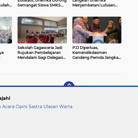
Edukatif, Uhamka Dorong
Langkah Uhamka
uliah
Semangat Siswa SMKS
Menjembatani Lulusan
kar
Nusantara Banjar Agung
dengan Dunia Industri
Raih Pendidikan Tinggi
Sekolah Gagasceria Jadi
PJJ Diperluas,
ya
Rujukan Pembelajaran
Kemendikdasmen
u
Mendalam bagi Delegasi
Gandeng Pemda Jangkau
Malaysia
Anak Tidak Sekolah
ajahi
o Acara
Opini
Sastra
Ulasan
Warta