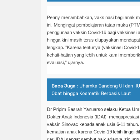
Penny menambahkan, vaksinasi bagi anak men
ini. Mengingat pembelajaran tatap muka (PTM)
penggunaan vaksin Covid-19 bagi vaksinasi a
hingga kini masih terus diupayakan mendapat
lengkap. "Karena tentunya (vaksinasi Covid-
kehati-hatian yang lebih untuk kami memberi
evaluasi," ujarnya.
Baca Juga :
Uhamka Gandeng UI dan IIU
Obat hingga Kosmetik Berbasis Laut
Dr Pripim Basrah Yanuarso selaku Ketua Um
Dokter Anak Indonesia (IDAI) mengapresiasi
vaksin Sinovac kepada anak usia 6-11 tahun.
kematian anak karena Covid-19 lebih tinggi d
dari IDAI sangat sambut baik adanya izin unt