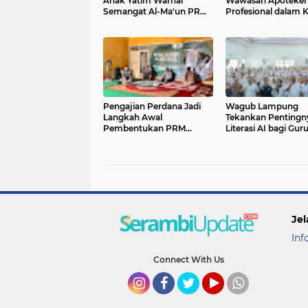
Anak Yatim Warnai
Wawasan Apoteker
Semangat Al-Ma'un PRM
Profesional dalam K
Jatiranggon
Umum bersama Pa
Ahli
Pengajian Perdana Jadi
Wagub Lampung
Langkah Awal
Tekankan Pentingn
Pembentukan PRM
Literasi AI bagi Gur
Lenteng Agung
Jel
Inf
Connect With Us
Instagram
Facebook
Twitter
YouTube
whatsapp