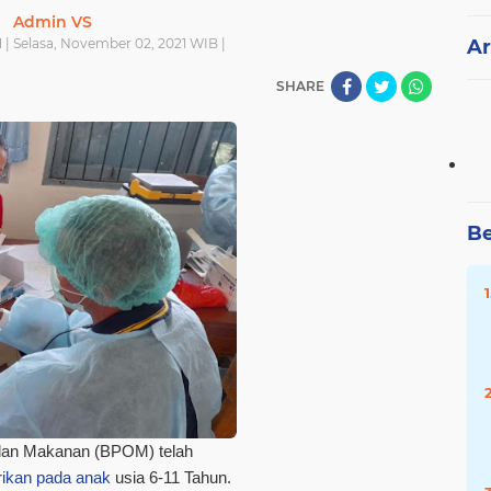
Admin VS
| Selasa, November 02, 2021 WIB |
Ar
SHARE
Be
an Makanan (BPOM) telah
rikan pada anak
usia 6-11 Tahun.