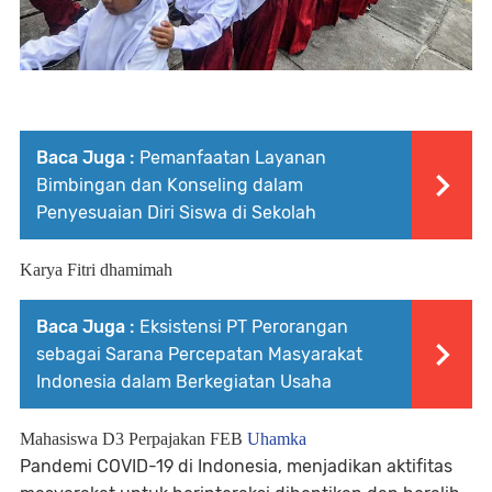
Baca Juga :
Pemanfaatan Layanan
Bimbingan dan Konseling dalam
Penyesuaian Diri Siswa di Sekolah
Karya
Fitri dhamimah
Baca Juga :
Eksistensi PT Perorangan
sebagai Sarana Percepatan Masyarakat
Indonesia dalam Berkegiatan Usaha
Mahasiswa D3 Perpajakan
FEB
Uhamka
Pandemi COVID-19 di Indonesia, menjadikan aktifitas