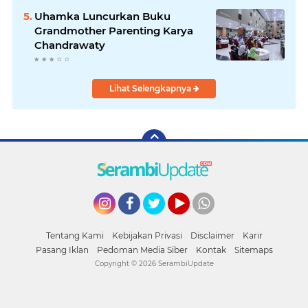
Uhamka Luncurkan Buku
Grandmother Parenting Karya
Chandrawaty
Lihat Selengkapnya
Instagram
Facebook
Twitter
YouTube
whatsapp
Tentang Kami
Kebijakan Privasi
Disclaimer
Karir
Pasang Iklan
Pedoman Media Siber
Kontak
Sitemaps
Copyright ©
2026 SerambiUpdate