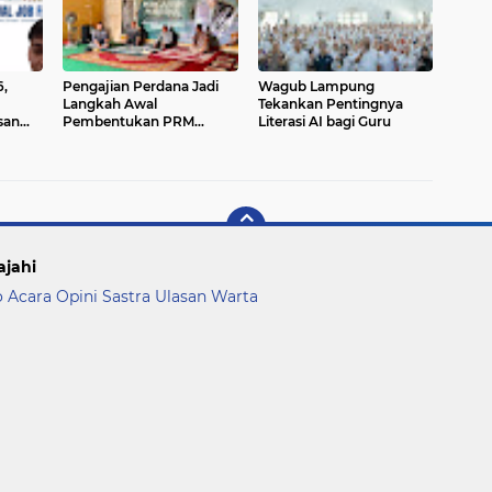
6,
Pengajian Perdana Jadi
Wagub Lampung
Langkah Awal
Tekankan Pentingnya
san
Pembentukan PRM
Literasi AI bagi Guru
tri
Lenteng Agung
ajahi
o Acara
Opini
Sastra
Ulasan
Warta