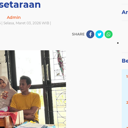
setaraan
Ar
Admin
 | Selasa, Maret 03, 2026 WIB |
SHARE
Be