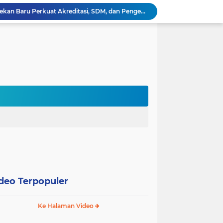
Rektor Uhamka Minta Dekan Baru Perkuat Akreditasi, SDM, dan Pengembangan FK
FKIP Uhamka Gelar FGD Lintas Budaya dan Bahasa dengan Chuo University Jepang
n, Uhamka Luncurkan Sistem Tracer Study 2026
Uhamka Kuatkan Komitmen Inovasi Riset dalam Industri dengan PT. Pertamina
 Pentingnya Literasi AI bagi Guru
Sekolah Gagasceria Jadi Rujukan Pembelajaran Mendalam bagi Delegasi Malaysia
PJJ Diperluas, Kemendikdasmen Gandeng Pemda Jangkau Anak Tidak Sekolah
Puluhan Siswa di Jayapura Diduga Keracunan Makanan Program Makan Bergizi Gratis
Australia dan Kota Kupang Perkuat Kemitraan Tingkatkan Literasi Anak melalui Program INOVASI
Tim Dosen PKM Uhamka Dorong Pembentukan Satgas Anti-Bullying di Kalangan Remaja
deo Terpopuler
Ke Halaman Video