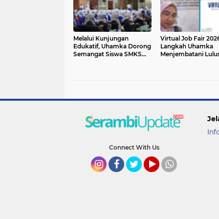
Melalui Kunjungan
Virtual Job Fair 202
Edukatif, Uhamka Dorong
Langkah Uhamka
Semangat Siswa SMKS
Menjembatani Lulu
Nusantara Banjar Agung
dengan Dunia Indus
Raih Pendidikan Tinggi
Jel
Inf
Connect With Us
Instagram
Facebook
Twitter
YouTube
whatsapp