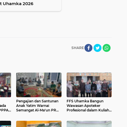
st Uhamka 2026
SHARE
Pengajian dan Santunan
FFS Uhamka Bangun
pada
Anak Yatim Warnai
Wawasan Apoteker
PPPAI
Semangat Al-Ma'un PRM
Profesional dalam Kuliah
Jatiranggon
Umum bersama Pakar
Ahli