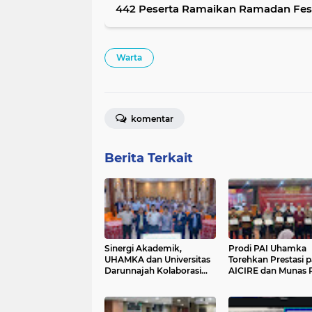
442 Peserta Ramaikan Ramadan Fe
Warta
komentar
Berita Terkait
Sinergi Akademik,
Prodi PAI Uhamka
UHAMKA dan Universitas
Torehkan Prestasi 
Darunnajah Kolaborasi
AICIRE dan Munas 
Perkuat Strategi Branding
2026
Kampus di Era Digital