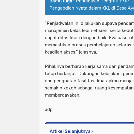
Baca Juga :
Pendidikan Geografi FKIP 
Pengabdian Nyata dalam KKL di Desa Ay
“Penjadwalan ini dilakukan supaya pendam
manajemen kelas lebih efisien, serta kebu
dapat difasilitasi dengan baik. Evaluasi r
memastikan proses pembelajaran selaras d
keadilan akses,” jelasnya.
Pihaknya berharap kerja sama dan pend
tetap berlanjut. Dukungan kebijakan, pen
dan penguatan fasilitas diharapkan menja
semakin kokoh sebagai ruang kesempatan
memberdayakan.
adp
Artikel Selanjutnya