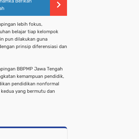
Uhamka Berikan
ah
pingan lebih fokus,
tuhan belajar tiap kelompok
utin pun dilakukan guna
engan prinsip diferensiasi dan
ampingan BBPMP Jawa Tengah
ingkatan kemampuan pendidik,
dikan pendidikan nonformal
 kedua yang bermutu dan