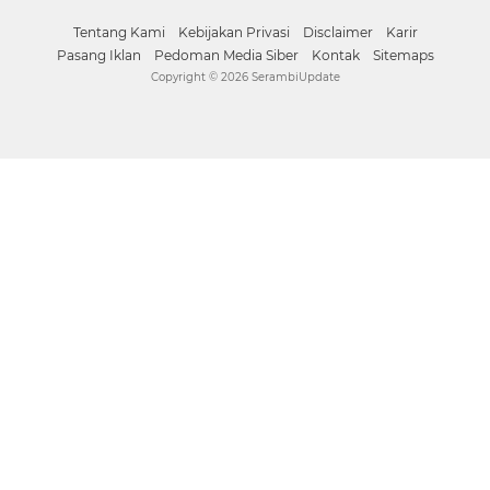
Instagram
Facebook
Twitter
YouTube
whatsapp
Tentang Kami
Kebijakan Privasi
Disclaimer
Karir
Pasang Iklan
Pedoman Media Siber
Kontak
Sitemaps
Copyright ©
2026 SerambiUpdate