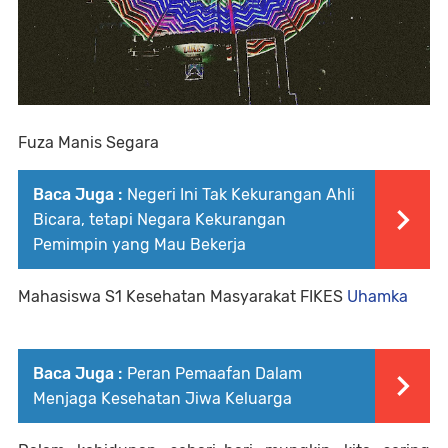
Fuza Manis Segara
Baca Juga :
Negeri Ini Tak Kekurangan Ahli
Bicara, tetapi Negara Kekurangan
Pemimpin yang Mau Bekerja
Mahasiswa S1 Kesehatan Masyarakat FIKES
Uhamka
Baca Juga :
Peran Pemaafan Dalam
Menjaga Kesehatan Jiwa Keluarga