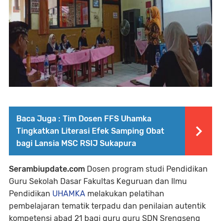
Baca Juga :
Tim Dosen FFS Uhamka
Tingkatkan Literasi Efek Samping Obat
bagi Lansia MSC RSIJ Sukapura
Serambiupdate.com
Dosen program studi Pendidikan
Guru Sekolah Dasar Fakultas Keguruan dan Ilmu
Pendidikan
UHAMKA
melakukan pelatihan
pembelajaran tematik terpadu dan penilaian autentik
kompetensi abad 21 bagi guru guru SDN Srengseng