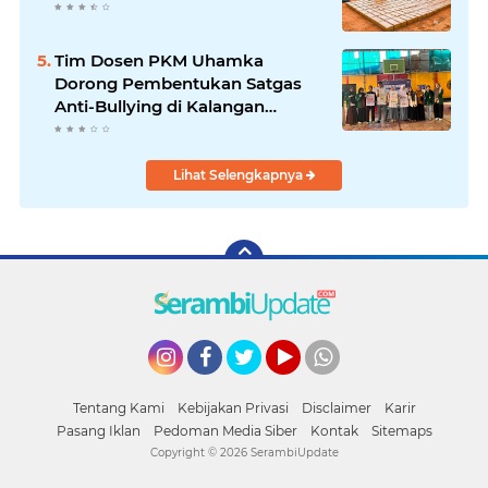
Tim Dosen PKM Uhamka
Dorong Pembentukan Satgas
Anti-Bullying di Kalangan
Remaja
Lihat Selengkapnya
Instagram
Facebook
Twitter
YouTube
whatsapp
Tentang Kami
Kebijakan Privasi
Disclaimer
Karir
Pasang Iklan
Pedoman Media Siber
Kontak
Sitemaps
Copyright ©
2026 SerambiUpdate