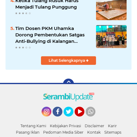
Ketika Tulang Rusuk Harus
Menjadi Tulang Punggung
Tim Dosen PKM Uhamka
Dorong Pembentukan Satgas
Anti-Bullying di Kalangan
Remaja
Lihat Selengkapnya
Instagram
Facebook
Twitter
YouTube
whatsapp
Tentang Kami
Kebijakan Privasi
Disclaimer
Karir
Pasang Iklan
Pedoman Media Siber
Kontak
Sitemaps