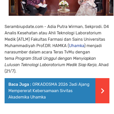
Serambiupdate.com - Adia Putra Wirman, Sekprodi. D4
Analis Kesehatan atau Ahli Teknologi Laboratorium
Medik (ATLM) Fakultas Farmasi dan Sains Universitas
Muhammadiyah Prof.DR. HAMKA (
Uhamka
) menjadi
narasumber dalam acara Teras TvMu dengan
tema
Program Studi Unggul dengan Menyiapkan
Lulusan Teknologi Laboratorium Medik Siap Kerja
, Ahad
(21/7).
Baca Juga :
ORKADOSMA 2026 Jadi Ajang
Mempererat Kebersamaan Sivitas
Akademika Uhamka