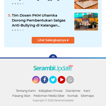
Tim Dosen PKM Uhamka
Dorong Pembentukan Satgas
Anti-Bullying di Kalangan
Remaja
Lihat Selengkapnya
Instagram
Facebook
Twitter
YouTube
whatsapp
Tentang Kami
Kebijakan Privasi
Disclaimer
Karir
Pasang Iklan
Pedoman Media Siber
Kontak
Sitemaps
Copyright ©
2026 SerambiUpdate