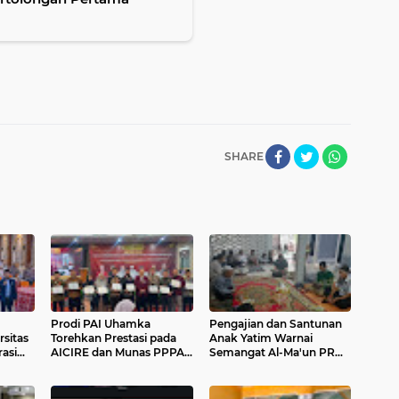
SHARE
Prodi PAI Uhamka
Pengajian dan Santunan
sitas
Torehkan Prestasi pada
Anak Yatim Warnai
asi
AICIRE dan Munas PPPAI
Semangat Al-Ma'un PRM
randing
2026
Jatiranggon
al