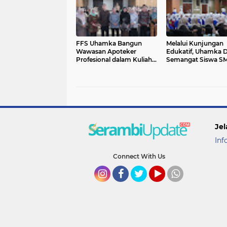
FFS Uhamka Bangun
Melalui Kunjungan
Wawasan Apoteker
Edukatif, Uhamka 
Profesional dalam Kuliah
Semangat Siswa S
Umum bersama Pakar
Nusantara Banjar 
Ahli
Raih Pendidikan Tin
Jel
Inf
Connect With Us
Instagram
Facebook
Twitter
YouTube
whatsapp