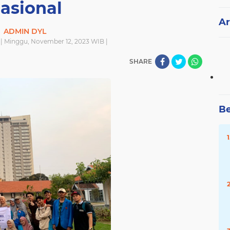
asional
Ar
ADMIN DYL
| Minggu, November 12, 2023 WIB |
SHARE
Be