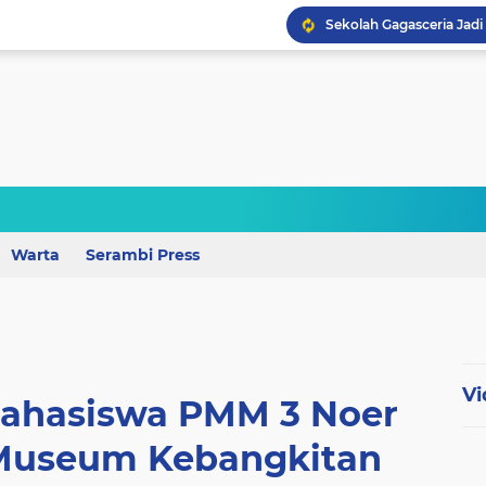
Perkuat Mutu Pendidika
Warta
Serambi Press
Wagub Lampung Tekankan
Vi
ahasiswa PMM 3 Noer
 Museum Kebangkitan