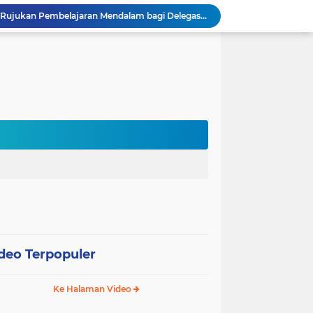
Sekolah Gagasceria Jadi Rujukan Pembelajaran Mendalam bagi Delegasi Malaysia
PJJ Diperluas, Kemendikdasmen Gandeng Pemda Jangkau Anak Tidak Sekolah
Puluhan Siswa di Jayapura Diduga Keracunan Makanan Program Makan Bergizi Gratis
Australia dan Kota Kupang Perkuat Kemitraan Tingkatkan Literasi Anak melalui Program INOVASI
Tim Dosen PKM Uhamka Dorong Pembentukan Satgas Anti-Bullying di Kalangan Remaja
Rektor Uhamka Minta Dekan Baru Perkuat Akreditasi, SDM, dan Pengembangan FK
FKIP Uhamka Gelar FGD Lintas Budaya dan Bahasa dengan Chuo University Jepang
n, Uhamka Luncurkan Sistem Tracer Study 2026
Uhamka Kuatkan Komitmen Inovasi Riset dalam Industri dengan PT. Pertamina
 Pentingnya Literasi AI bagi Guru
deo Terpopuler
Ke Halaman Video