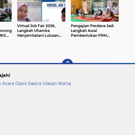
Virtual Job Fair 2026,
Pengajian Perdana Jadi
Dorong
Langkah Uhamka
Langkah Awal
MKS
Menjembatani Lulusan
Pembentukan PRM
Agung
dengan Dunia Industri
Lenteng Agung
ggi
ajahi
o Acara
Opini
Sastra
Ulasan
Warta