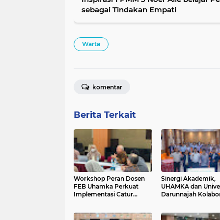
sebagai Tindakan Empati
Warta
komentar
Berita Terkait
Workshop Peran Dosen
Sinergi Akademik,
FEB Uhamka Perkuat
UHAMKA dan Univer
Implementasi Catur
Darunnajah Kolabor
Dharma Perguruan Tinggi
Perkuat Strategi B
Kampus di Era Digit