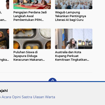
6,
Pengajian Perdana Jadi
Wagub Lampung
Langkah Awal
Tekankan Pentingnya
san
Pembentukan PRM
Literasi AI bagi Guru
tri
Lenteng Agung
Puluhan Siswa di
Australia dan Kota
Jayapura Diduga
Kupang Perkuat
ngkau
Keracunan Makanan
Kemitraan Tingkatkan
Program Makan Bergizi
Literasi Anak melalui
Gratis
Program INOVASI
ajahi
o Acara
Opini
Sastra
Ulasan
Warta