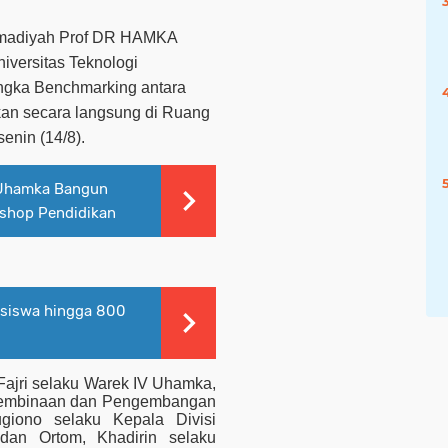
mmadiyah Prof DR HAMKA
iversitas Teknologi
ngka Benchmarking antara
akan secara langsung di Ruang
nin (14/8).
 Uhamka Bangun
kshop Pendidikan
asiswa hingga 800
Fajri selaku Warek IV Uhamka,
 Pembinaan dan Pengembangan
giono selaku Kepala Divisi
dan Ortom, Khadirin selaku