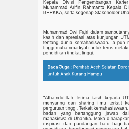
Kepala Divisi Pengembangan Kari
e
Muhammad Arifin Rahmanto Kepala Div
BPPKKA, serta segenap Stakeholder U
Muhammad Dwi Fajri dalam sambutanny
kasih dan apresiasi atas kunjungan UT
tentang dunia kemahasiswaan. Ia pun 
tinggi muhammadiyah untuk terus melaku
pendidikan tingkat tinggi.
Baca Juga :
Pemkab Aceh Selatan Doron
untuk Anak Kurang Mampu
"Alhamdulillah, terima kasih kepada U
menyaring dan sharing ilmu terkait 
perguruan tinggi. Terkait kemahasiswa
badan yang bertanggung jawab da
mahasiswa di Uhamka. Maka diharapkan 
inspirasi dan pandangan baru bagi b
pendidikan, transformasi merupakan hal