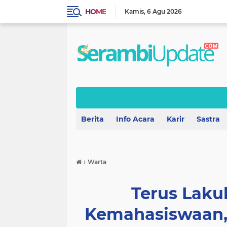
HOME
Kamis
6 Agu 2026
Berita
Info Acara
Karir
Sastra
›
Warta
Terus Laku
Kemahasiswaan,