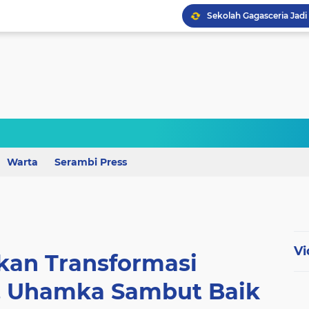
Perkuat Mutu Pendidika
Warta
Serambi Press
Wagub Lampung Tekankan
Vi
kan Transformasi
 Uhamka Sambut Baik