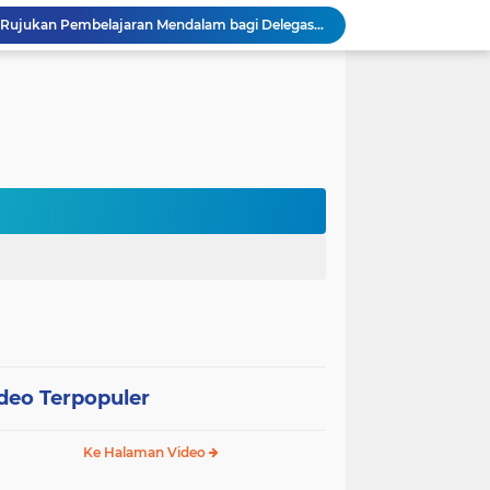
Sekolah Gagasceria Jadi Rujukan Pembelajaran Mendalam bagi Delegasi Malaysia
PJJ Diperluas, Kemendikdasmen Gandeng Pemda Jangkau Anak Tidak Sekolah
Puluhan Siswa di Jayapura Diduga Keracunan Makanan Program Makan Bergizi Gratis
Australia dan Kota Kupang Perkuat Kemitraan Tingkatkan Literasi Anak melalui Program INOVASI
Tim Dosen PKM Uhamka Dorong Pembentukan Satgas Anti-Bullying di Kalangan Remaja
Rektor Uhamka Minta Dekan Baru Perkuat Akreditasi, SDM, dan Pengembangan FK
FKIP Uhamka Gelar FGD Lintas Budaya dan Bahasa dengan Chuo University Jepang
n, Uhamka Luncurkan Sistem Tracer Study 2026
Uhamka Kuatkan Komitmen Inovasi Riset dalam Industri dengan PT. Pertamina
 Pentingnya Literasi AI bagi Guru
deo Terpopuler
Ke Halaman Video