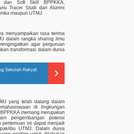
r dan Soft Skill BPPKKA,
isi Tracer Studi dan Alumni
hamka maupun UTMJ.
a menyampaikan rasa terima
MJ dalam rangka sharing ilmu
mengingatkan agar perguruan
kan transformasi dalam dunia
g Sekolah Rakyat
TMJ yang telah datang dalam
kemahasiswaan di lingkungan
an, BPPKKA memang merupakan
lam pengembangan potensi
pertemuan ini dapat menjadi
apak/ibu UTMJ. Dalam dunia
 yang penting untuk dilakukan