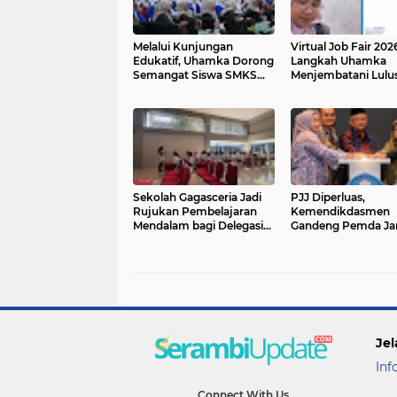
Melalui Kunjungan
Virtual Job Fair 202
Edukatif, Uhamka Dorong
Langkah Uhamka
Semangat Siswa SMKS
Menjembatani Lulu
Nusantara Banjar Agung
dengan Dunia Indus
Raih Pendidikan Tinggi
Sekolah Gagasceria Jadi
PJJ Diperluas,
Rujukan Pembelajaran
Kemendikdasmen
Mendalam bagi Delegasi
Gandeng Pemda Ja
Malaysia
Anak Tidak Sekolah
Jel
Inf
Connect With Us