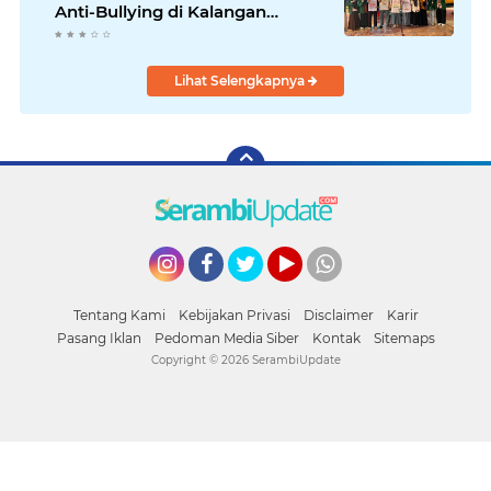
Anti-Bullying di Kalangan
Remaja
Lihat Selengkapnya
Instagram
Facebook
Twitter
YouTube
whatsapp
Tentang Kami
Kebijakan Privasi
Disclaimer
Karir
Pasang Iklan
Pedoman Media Siber
Kontak
Sitemaps
Copyright ©
2026 SerambiUpdate