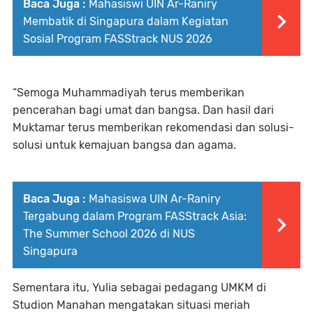
Baca Juga :
Mahasiswi UIN Ar-Raniry
Membatik di Singapura dalam Kegiatan
Sosial Program FASStrack NUS 2026
“Semoga Muhammadiyah terus memberikan
pencerahan bagi umat dan bangsa. Dan hasil dari
Muktamar terus memberikan rekomendasi dan solusi-
solusi untuk kemajuan bangsa dan agama.
Baca Juga :
Mahasiswa UIN Ar-Raniry
Tergabung dalam Program FASStrack Asia:
The Summer School 2026 di NUS
Singapura
Sementara itu, Yulia sebagai pedagang UMKM di
Studion Manahan mengatakan situasi meriah