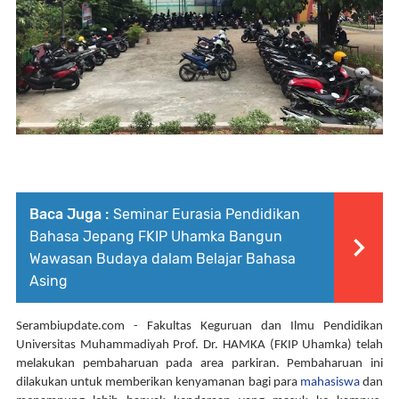
Baca Juga :
Seminar Eurasia Pendidikan
Bahasa Jepang FKIP Uhamka Bangun
Wawasan Budaya dalam Belajar Bahasa
Asing
Serambiupdate.com
 - Fakultas Keguruan dan Ilmu Pendidikan 
Universitas Muhammadiyah Prof. Dr. HAMKA (FKIP Uhamka) telah 
melakukan pembaharuan pada area parkiran. Pembaharuan ini 
dilakukan untuk memberikan kenyamanan bagi para 
mahasiswa
 dan 