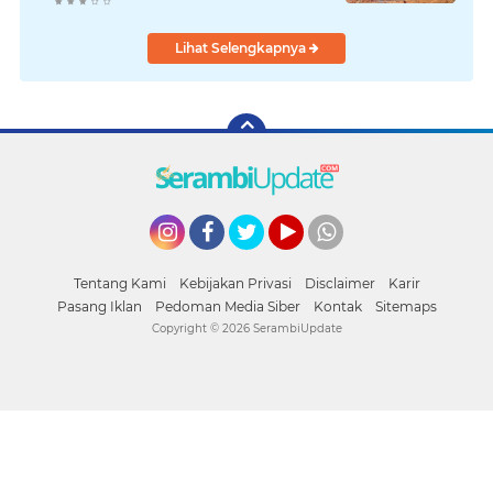
Remaja
Lihat Selengkapnya
Instagram
Facebook
Twitter
YouTube
whatsapp
Tentang Kami
Kebijakan Privasi
Disclaimer
Karir
Pasang Iklan
Pedoman Media Siber
Kontak
Sitemaps
Copyright ©
2026 SerambiUpdate