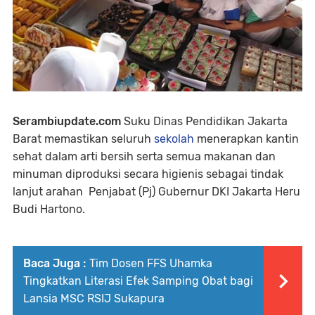
Serambiupdate.com
Suku Dinas Pendidikan Jakarta
Barat memastikan seluruh
sekolah
menerapkan kantin
sehat dalam arti bersih serta semua makanan dan
minuman diproduksi secara higienis sebagai tindak
lanjut arahan
Penjabat (Pj) Gubernur DKI Jakarta Heru
Budi Hartono.
Baca Juga :
Tim Dosen FFS Uhamka
Tingkatkan Literasi Efek Samping Obat bagi
Lansia MSC RSIJ Sukapura