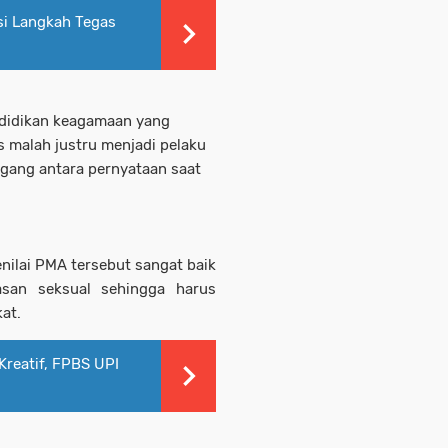
i Langkah Tegas
ndidikan keagamaan yang
 malah justru menjadi pelaku
ipegang antara pernyataan saat
nilai PMA tersebut sangat baik
asan seksual sehingga harus
at.
Kreatif, FPBS UPI