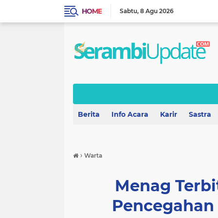
HOME
Sabtu
8 Agu 2026
Berita
Info Acara
Karir
Sastra
›
Warta
Menag Terbi
Pencegahan 