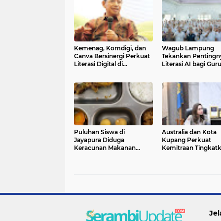
Kemenag, Komdigi, dan
Wagub Lampung
Canva Bersinergi Perkuat
Tekankan Pentingn
Literasi Digital di
Literasi AI bagi Gur
Pendidikan Keagamaan
Puluhan Siswa di
Australia dan Kota
Jayapura Diduga
Kupang Perkuat
Keracunan Makanan
Kemitraan Tingkat
Program Makan Bergizi
Literasi Anak melalu
Gratis
Program INOVASI
Jel