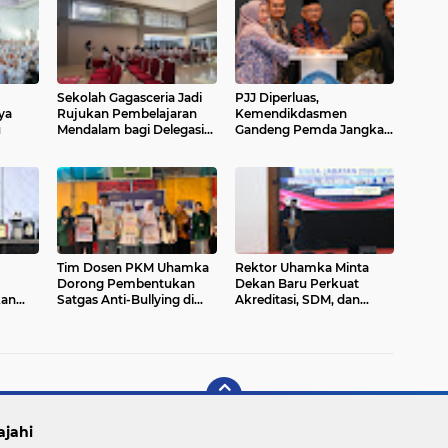
Sekolah Gagasceria Jadi
PJJ Diperluas,
ya
Rujukan Pembelajaran
Kemendikdasmen
u
Mendalam bagi Delegasi
Gandeng Pemda Jangkau
Malaysia
Anak Tidak Sekolah
Tim Dosen PKM Uhamka
Rektor Uhamka Minta
Dorong Pembentukan
Dekan Baru Perkuat
kan
Satgas Anti-Bullying di
Akreditasi, SDM, dan
i
Kalangan Remaja
Pengembangan FK
ajahi