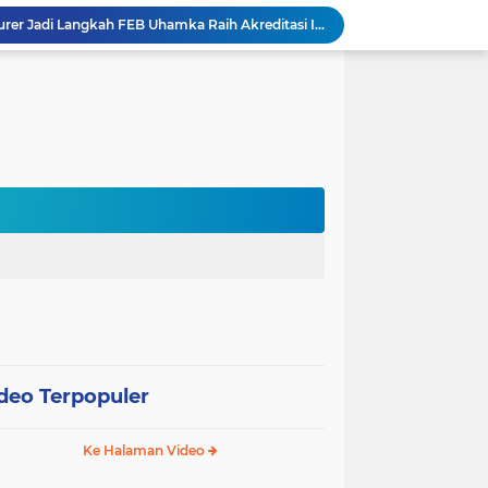
International Guest Lecturer Jadi Langkah FEB Uhamka Raih Akreditasi Internasional
Kemenag, Komdigi, dan Canva Bersinergi Perkuat Literasi Digital di Pendidikan Keagamaan
 Pentingnya Literasi AI bagi Guru
Sekolah Gagasceria Jadi Rujukan Pembelajaran Mendalam bagi Delegasi Malaysia
PJJ Diperluas, Kemendikdasmen Gandeng Pemda Jangkau Anak Tidak Sekolah
Puluhan Siswa di Jayapura Diduga Keracunan Makanan Program Makan Bergizi Gratis
Australia dan Kota Kupang Perkuat Kemitraan Tingkatkan Literasi Anak melalui Program INOVASI
Tim Dosen PKM Uhamka Dorong Pembentukan Satgas Anti-Bullying di Kalangan Remaja
Rektor Uhamka Minta Dekan Baru Perkuat Akreditasi, SDM, dan Pengembangan FK
FPsi Uhamka Bersama APSI PTMA Sukses Menyelenggarakan Kompetisi Psikologi Internasional Perdana
deo Terpopuler
Ke Halaman Video