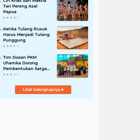
Ciri Khas dan Makna
Tari Perang Asal
Papua
Ketika Tulang Rusuk
Harus Menjadi Tulang
Punggung
Tim Dosen PKM
Uhamka Dorong
Pembentukan Satgas
Anti-Bullying di
Kalangan Remaja
Lihat Selengkapnya