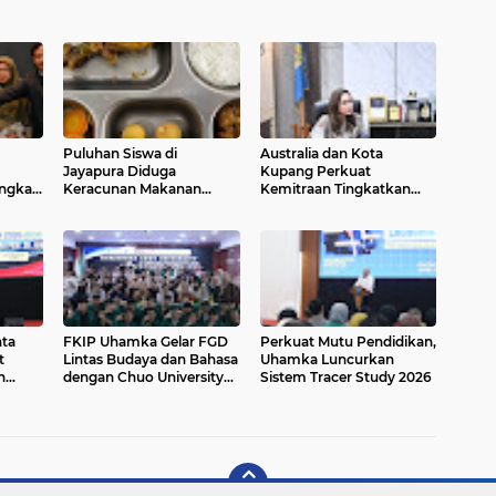
Puluhan Siswa di
Australia dan Kota
Jayapura Diduga
Kupang Perkuat
ngkau
Keracunan Makanan
Kemitraan Tingkatkan
Program Makan Bergizi
Literasi Anak melalui
Gratis
Program INOVASI
ta
FKIP Uhamka Gelar FGD
Perkuat Mutu Pendidikan,
t
Lintas Budaya dan Bahasa
Uhamka Luncurkan
n
dengan Chuo University
Sistem Tracer Study 2026
Jepang