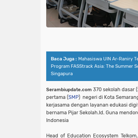
Baca Juga :
Mahasiswa UIN Ar-Raniry T
Program FASStrack Asia: The Summer S
Singapura
370 sekolah dasar
Serambiupdate.com
pertama (
SMP
)
negeri di Kota Semaran
kerjasama dengan layanan edukasi digit
bernama Pijar Sekolah.Id. Guna mendoro
Indonesia
Head of Education Ecosystem Telkom,