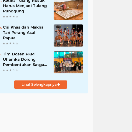
Ketika Tulang Rusuk
Harus Menjadi Tulang
Punggung
Ciri Khas dan Makna
Tari Perang Asal
Papua
Tim Dosen PKM
Uhamka Dorong
Pembentukan Satgas
Anti-Bullying di
Kalangan Remaja
Lihat Selengkapnya