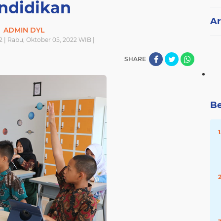
ndidikan
Ar
ADMIN DYL
 | Rabu, Oktober 05, 2022 WIB |
SHARE
Be