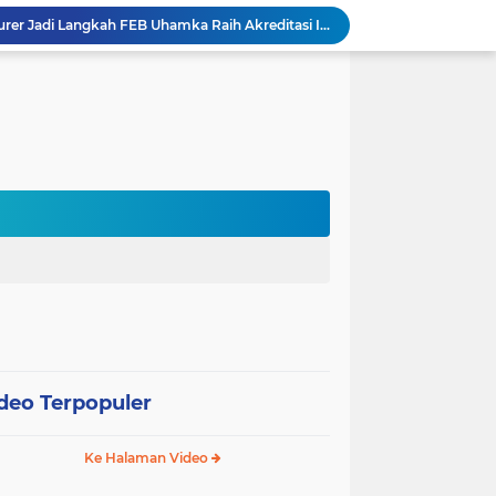
International Guest Lecturer Jadi Langkah FEB Uhamka Raih Akreditasi Internasional
Kemenag, Komdigi, dan Canva Bersinergi Perkuat Literasi Digital di Pendidikan Keagamaan
 Pentingnya Literasi AI bagi Guru
Sekolah Gagasceria Jadi Rujukan Pembelajaran Mendalam bagi Delegasi Malaysia
PJJ Diperluas, Kemendikdasmen Gandeng Pemda Jangkau Anak Tidak Sekolah
Puluhan Siswa di Jayapura Diduga Keracunan Makanan Program Makan Bergizi Gratis
Australia dan Kota Kupang Perkuat Kemitraan Tingkatkan Literasi Anak melalui Program INOVASI
Tim Dosen PKM Uhamka Dorong Pembentukan Satgas Anti-Bullying di Kalangan Remaja
Rektor Uhamka Minta Dekan Baru Perkuat Akreditasi, SDM, dan Pengembangan FK
FPsi Uhamka Bersama APSI PTMA Sukses Menyelenggarakan Kompetisi Psikologi Internasional Perdana
deo Terpopuler
Ke Halaman Video