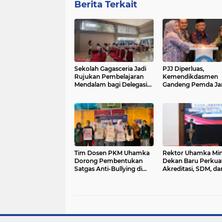
Berita Terkait
Sekolah Gagasceria Jadi
PJJ Diperluas,
Rujukan Pembelajaran
Kemendikdasmen
Mendalam bagi Delegasi
Gandeng Pemda Ja
Malaysia
Anak Tidak Sekolah
Tim Dosen PKM Uhamka
Rektor Uhamka Min
Dorong Pembentukan
Dekan Baru Perkua
Satgas Anti-Bullying di
Akreditasi, SDM, da
Kalangan Remaja
Pengembangan FK