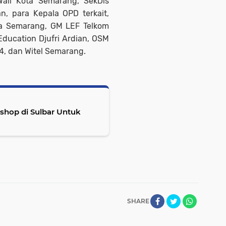
Wali Kota Semarang, SekDis
, para Kepala OPD terkait,
ta Semarang, GM LEF Telkom
Education Djufri Ardian, OSM
4, dan Witel Semarang.
hop di Sulbar Untuk
SHARE