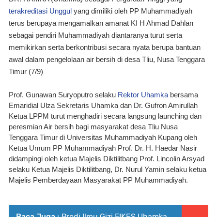
terakreditasi Unggul
 yang dimiliki oleh PP Muhammadiyah 
terus berupaya mengamalkan amanat KI H Ahmad Dahlan 
sebagai pendiri Muhammadiyah diantaranya turut serta 
memikirkan serta berkontribusi secara nyata berupa bantuan 
awal dalam pengelolaan air bersih di desa Tliu, Nusa Tenggara 
Timur (7/9)
Prof. Gunawan Suryoputro selaku
 Rektor Uhamka
 bersama 
Emaridial Ulza Sekretaris Uhamka dan Dr. Gufron Amirullah 
Ketua LPPM turut menghadiri secara langsung launching dan 
peresmian Air bersih bagi masyarakat desa Tliu Nusa 
Tenggara Timur di Universitas Muhammadiyah Kupang oleh 
Ketua Umum PP Muhammadiyah Prof. Dr. H. Haedar Nasir 
didampingi oleh ketua Majelis Diktilitbang Prof. Lincolin Arsyad 
selaku Ketua Majelis Diktilitbang, Dr. Nurul Yamin selaku ketua 
Majelis Pemberdayaan Masyarakat PP Muhammadiyah.
Baca Juga :
Prodi Ilmu Gizi FIKES Uhamka