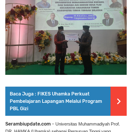
Baca Juga :
FIKES Uhamka Perkuat
Pembelajaran Lapangan Melalui Program
PBL Gizi
Serambiupdate.com
-
Universitas Muhammadiyah Prof. 
DR. HAMKA (Uhamka) sebagai Perguruan Tinggi yang 