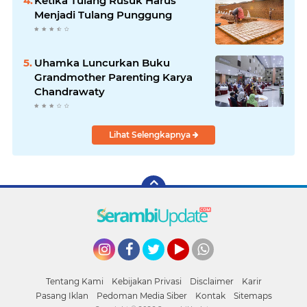
Ketika Tulang Rusuk Harus
Menjadi Tulang Punggung
Uhamka Luncurkan Buku
Grandmother Parenting Karya
Chandrawaty
Lihat Selengkapnya
Instagram
Facebook
Twitter
YouTube
whatsapp
Tentang Kami
Kebijakan Privasi
Disclaimer
Karir
Pasang Iklan
Pedoman Media Siber
Kontak
Sitemaps