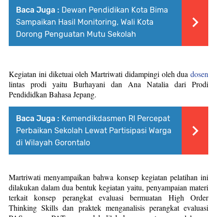
Baca Juga :
Dewan Pendidikan Kota Bima
Sampaikan Hasil Monitoring, Wali Kota
Dorong Penguatan Mutu Sekolah
Kegiatan ini diketuai oleh Martriwati didampingi oleh dua
dosen
lintas prodi yaitu Burhayani dan Ana Natalia dari Prodi
Pendididkan Bahasa Jepang.
Baca Juga :
Kemendikdasmen RI Percepat
Perbaikan Sekolah Lewat Partisipasi Warga
di Wilayah Gorontalo
Martriwati menyampaikan bahwa konsep kegiatan pelatihan ini
dilakukan dalam dua bentuk kegiatan yaitu, penyampaian materi
terkait konsep perangkat evaluasi bermuatan High Order
Thinking Skills dan praktek menganalisis perangkat evaluasi