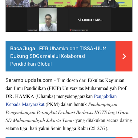
Baca Juga :
FEB Uhamka dan TISSA-UUM
Dukung SDGs melalui Kolaborasi
Pendidikan Global
Tim dosen dari Fakultas Keguruan
Serambiupdate.com -
dan Ilmu Pendidikan (FKIP) Universitas Muhammadiyah Prof.
DR. HAMKA (Uhamka) menyelenggarakan
Pengabdian
Kepada Masyarakat
(PKM) dalam bentuk
Pendampingan
Pengembangan Perangkat Evaluasi Berbasis HOTS bagi Guru
SD Muhammadiyah Jakarta Timur
yang dilakukan secara daring
selama tiga hari yakni Senin hingga Rabu (25-27/7).