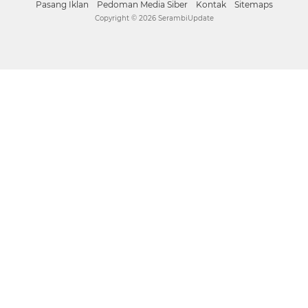
Pasang Iklan
Pedoman Media Siber
Kontak
Sitemaps
Copyright ©
2026 SerambiUpdate