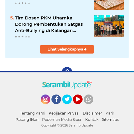
Tim Dosen PKM Uhamka
Dorong Pembentukan Satgas
Anti-Bullying di Kalangan
Remaja
Lihat Selengkapnya
Instagram
Facebook
Twitter
YouTube
whatsapp
Tentang Kami
Kebijakan Privasi
Disclaimer
Karir
Pasang Iklan
Pedoman Media Siber
Kontak
Sitemaps
Copyright ©
2026 SerambiUpdate