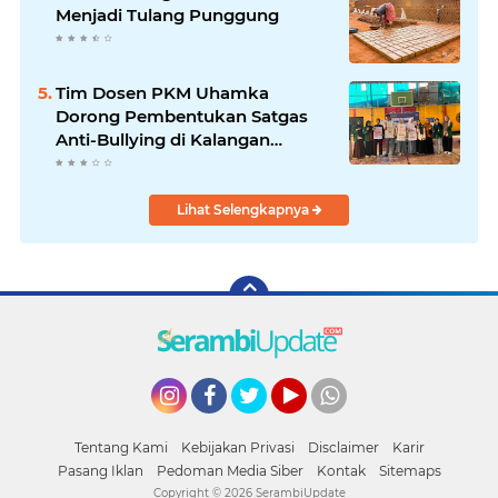
Menjadi Tulang Punggung
Tim Dosen PKM Uhamka
Dorong Pembentukan Satgas
Anti-Bullying di Kalangan
Remaja
Lihat Selengkapnya
Instagram
Facebook
Twitter
YouTube
whatsapp
Tentang Kami
Kebijakan Privasi
Disclaimer
Karir
Pasang Iklan
Pedoman Media Siber
Kontak
Sitemaps
Copyright ©
2026 SerambiUpdate