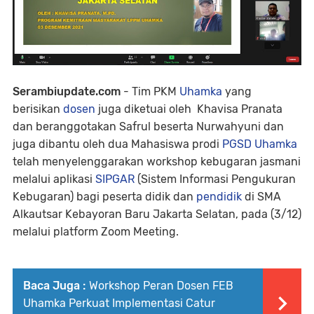
Serambiupdate.com
- Tim PKM
Uhamka
yang
berisikan
dosen
juga diketuai oleh Khavisa Pranata
dan beranggotakan Safrul beserta Nurwahyuni dan
juga dibantu oleh dua Mahasiswa prodi
PGSD Uhamka
telah menyelenggarakan workshop kebugaran jasmani
melalui aplikasi
SIPGAR
(Sistem Informasi Pengukuran
Kebugaran) bagi peserta didik dan
pendidik
di SMA
Alkautsar Kebayoran Baru Jakarta Selatan, pada (3/12)
melalui platform Zoom Meeting.
Baca Juga :
Workshop Peran Dosen FEB
Uhamka Perkuat Implementasi Catur