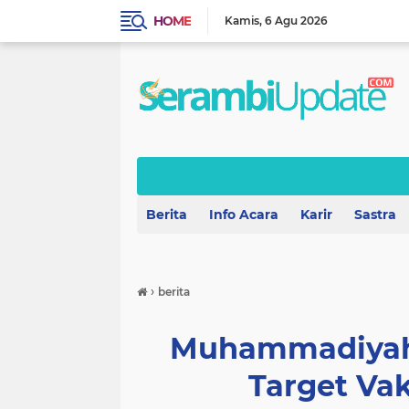
HOME
Kamis
6 Agu 2026
Berita
Info Acara
Karir
Sastra
›
berita
Muhammadiyah
Target Vak