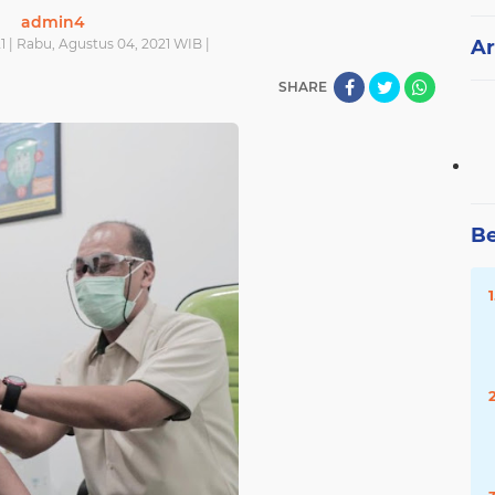
admin4
 | Rabu, Agustus 04, 2021 WIB |
Ar
SHARE
Be