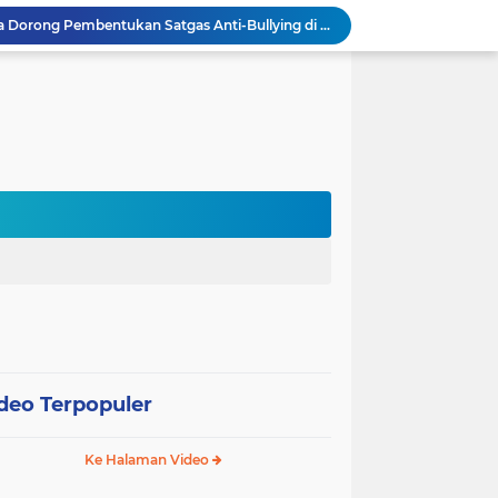
Tim Dosen PKM Uhamka Dorong Pembentukan Satgas Anti-Bullying di Kalangan Remaja
Rektor Uhamka Minta Dekan Baru Perkuat Akreditasi, SDM, dan Pengembangan FK
FKIP Uhamka Gelar FGD Lintas Budaya dan Bahasa dengan Chuo University Jepang
n, Uhamka Luncurkan Sistem Tracer Study 2026
Uhamka Kuatkan Komitmen Inovasi Riset dalam Industri dengan PT. Pertamina
ORKADOSMA 2026 Jadi Ajang Mempererat Kebersamaan Sivitas Akademika Uhamka
 Grandmother Parenting Karya Chandrawaty
PJJ Diperluas, Kemendikdasmen Gandeng Pemda Jangkau Anak Tidak Sekolah
Puluhan Siswa di Jayapura Diduga Keracunan Makanan Program Makan Bergizi Gratis
Australia dan Kota Kupang Perkuat Kemitraan Tingkatkan Literasi Anak melalui Program INOVASI
deo Terpopuler
Ke Halaman Video