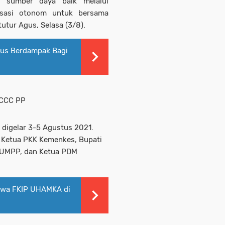
 sumber daya baik melalui
nisasi otonom untuk bersama
tur Agus, Selasa (3/8).
arus Berdampak Bagi
 MCCC PP
digelar 3-5 Agustus 2021.
i Ketua PKK Kemenkes, Bupati
r UMPP, dan Ketua PDM
swa FKIP UHAMKA di