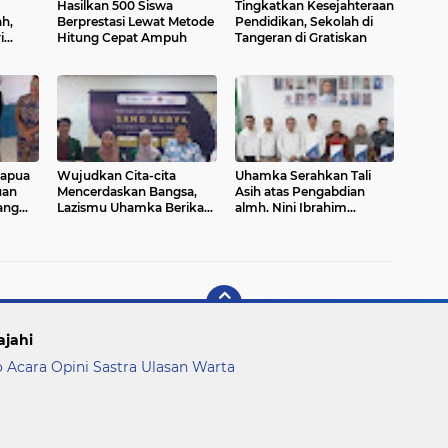
Hasilkan 500 Siswa
Tingkatkan Kesejahteraan
h,
Berprestasi Lewat Metode
Pendidikan, Sekolah di
i
Hitung Cepat Ampuh
Tangeran di Gratiskan
Papua
Wujudkan Cita-cita
Uhamka Serahkan Tali
uan
Mencerdaskan Bangsa,
Asih atas Pengabdian
ang
Lazismu Uhamka Berikan
almh. Nini Ibrahim
an
Beasiswa Sang Surya
terhadap Kampus
ajahi
o Acara
Opini
Sastra
Ulasan
Warta