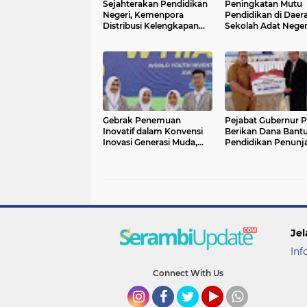
Sejahterakan Pendidikan
Peningkatan Mutu
Negeri, Kemenpora
Pendidikan di Daera
Distribusi Kelengkapan
Sekolah Adat Neger
Meja dan Kursi SDN Bulo
Papua beri Ijazah
Gebrak Penemuan
Pejabat Gubernur 
Inovatif dalam Konvensi
Berikan Dana Bant
Inovasi Generasi Muda,
Pendidikan Penunj
Junjung Tinggi Nilai
Kemajuan Perguru
Toleransi Beragama
Tinggi di Sorong
Jel
Inf
Connect With Us