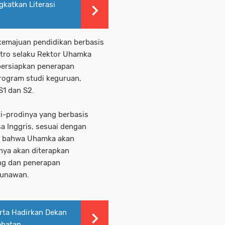
katkan Literasi
kemajuan pendidikan berbasis
tro selaku Rektor Uhamka
rsiapkan penerapan
rogram studi keguruan,
S1 dan S2.
di-prodinya yang berbasis
a Inggris, sesuai dengan
, bahwa Uhamka akan
ya akan diterapkan
ng dan penerapan
 Gunawan.
rta Hadirkan Dekan
ehatan