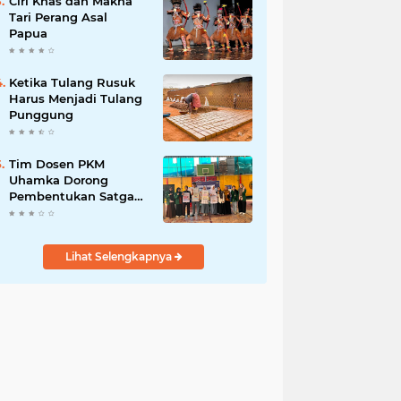
Ciri Khas dan Makna
Tari Perang Asal
Papua
Ketika Tulang Rusuk
Harus Menjadi Tulang
Punggung
Tim Dosen PKM
Uhamka Dorong
Pembentukan Satgas
Anti-Bullying di
Kalangan Remaja
Lihat Selengkapnya