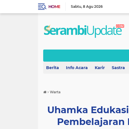
HOME
Sabtu
8 Agu 2026
Berita
Info Acara
Karir
Sastra
›
Warta
Uhamka Edukasi
Pembelajaran 