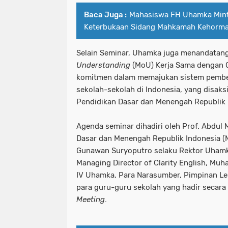
Baca Juga :
Mahasiswa FH Uhamka Min
Keterbukaan Sidang Mahkamah Kehorm
Selain Seminar, Uhamka juga menandatan
Understanding
(MoU) Kerja Sama dengan Cl
komitmen dalam memajukan sistem pembel
sekolah-sekolah di Indonesia, yang disaks
Pendidikan Dasar dan Menengah Republik 
Agenda seminar dihadiri oleh Prof. Abdul 
Dasar dan Menengah Republik Indonesia (
Gunawan Suryoputro selaku Rektor Uhamk
Managing Director of Clarity English, Muh
IV Uhamka, Para Narasumber, Pimpinan L
para guru-guru sekolah yang hadir secara
Meeting
.