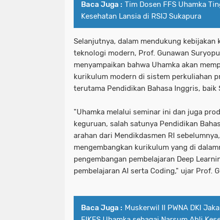
Baca Juga :
Tim Dosen FFS Uhamka Ting
Kesehatan Lansia di RSIJ Sukapura
Selanjutnya, dalam mendukung kebijakan 
teknologi modern, Prof. Gunawan Suryopu
menyampaikan bahwa Uhamka akan mempe
kurikulum modern di sistem perkuliahan p
terutama Pendidikan Bahasa Inggris, baik 
"Uhamka melalui seminar ini dan juga pro
keguruan, salah satunya Pendidikan Bahas
arahan dari Mendikdasmen RI sebelumnya
mengembangkan kurikulum yang di dalamn
pengembangan pembelajaran Deep Learni
pembelajaran AI serta Coding," ujar Prof.
Baca Juga :
Muskerwil II PWNA DKI Jaka
FIKES Uhamka sebagai Narsum Ahli Kes