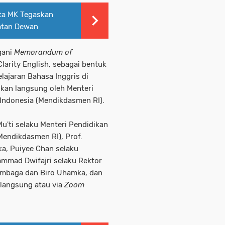
ta MK Tegaskan
atan Dewan
gani
Memorandum of
arity English, sebagai bentuk
ajaran Bahasa Inggris di
ikan langsung oleh Menteri
Indonesia (Mendikdasmen RI).
Mu'ti selaku Menteri Pendidikan
Mendikdasmen RI), Prof.
a, Puiyee Chan selaku
ammad Dwifajri selaku Rektor
embaga dan Biro Uhamka, dan
 langsung atau via
Zoom