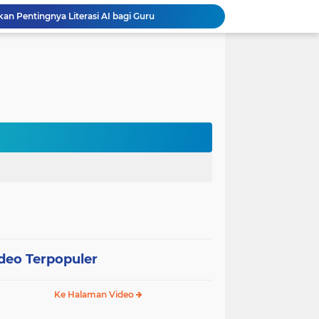
 Pentingnya Literasi AI bagi Guru
Sekolah Gagasceria Jadi Rujukan Pembelajaran Mendalam bagi Delegasi Malaysia
PJJ Diperluas, Kemendikdasmen Gandeng Pemda Jangkau Anak Tidak Sekolah
Puluhan Siswa di Jayapura Diduga Keracunan Makanan Program Makan Bergizi Gratis
Australia dan Kota Kupang Perkuat Kemitraan Tingkatkan Literasi Anak melalui Program INOVASI
Tim Dosen PKM Uhamka Dorong Pembentukan Satgas Anti-Bullying di Kalangan Remaja
Rektor Uhamka Minta Dekan Baru Perkuat Akreditasi, SDM, dan Pengembangan FK
FPsi Uhamka Bersama APSI PTMA Sukses Menyelenggarakan Kompetisi Psikologi Internasional Perdana
International Guest Lecturer Jadi Langkah FEB Uhamka Raih Akreditasi Internasional
Kemenag, Komdigi, dan Canva Bersinergi Perkuat Literasi Digital di Pendidikan Keagamaan
deo Terpopuler
Ke Halaman Video