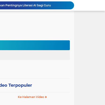
 Pentingnya Literasi AI bagi Guru
Sekolah Gagasceria Jadi Rujukan Pembelajaran Mendalam bagi Delegasi Malaysia
PJJ Diperluas, Kemendikdasmen Gandeng Pemda Jangkau Anak Tidak Sekolah
Puluhan Siswa di Jayapura Diduga Keracunan Makanan Program Makan Bergizi Gratis
Australia dan Kota Kupang Perkuat Kemitraan Tingkatkan Literasi Anak melalui Program INOVASI
Tim Dosen PKM Uhamka Dorong Pembentukan Satgas Anti-Bullying di Kalangan Remaja
Rektor Uhamka Minta Dekan Baru Perkuat Akreditasi, SDM, dan Pengembangan FK
FKIP Uhamka Gelar FGD Lintas Budaya dan Bahasa dengan Chuo University Jepang
International Guest Lecturer Jadi Langkah FEB Uhamka Raih Akreditasi Internasional
Kemenag, Komdigi, dan Canva Bersinergi Perkuat Literasi Digital di Pendidikan Keagamaan
deo Terpopuler
Ke Halaman Video