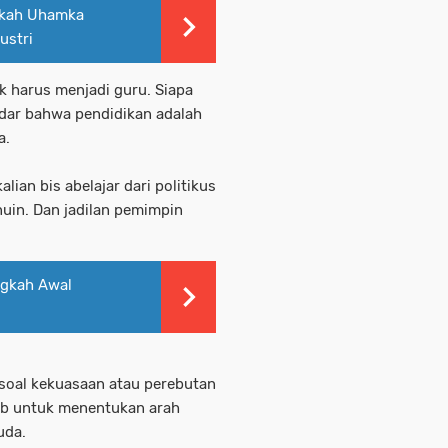
ngkah Uhamka
ustri
ak harus menjadi guru. Siapa
adar bahwa pendidikan adalah
a.
an bis abelajar dari politikus
anuin. Dan jadilan pemimpin
ngkah Awal
 soal kekuasaan atau perebutan
ab untuk menentukan arah
uda.