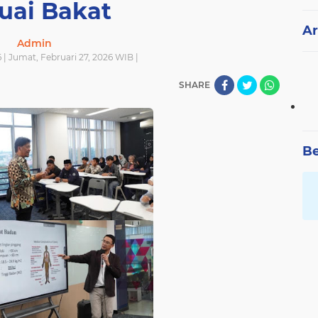
uai Bakat
Ar
Admin
 | Jumat, Februari 27, 2026 WIB |
SHARE
Be