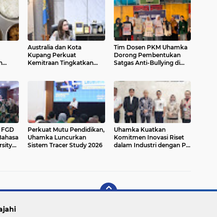
Australia dan Kota
Tim Dosen PKM Uhamka
Kupang Perkuat
Dorong Pembentukan
n
Kemitraan Tingkatkan
Satgas Anti-Bullying di
gizi
Literasi Anak melalui
Kalangan Remaja
Program INOVASI
r FGD
Perkuat Mutu Pendidikan,
Uhamka Kuatkan
Bahasa
Uhamka Luncurkan
Komitmen Inovasi Riset
sity
Sistem Tracer Study 2026
dalam Industri dengan PT.
Pertamina
ajahi