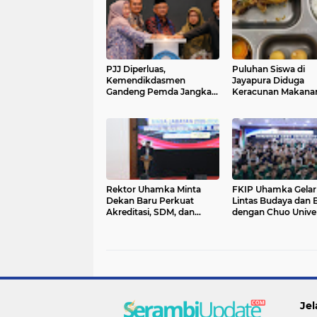
PJJ Diperluas,
Puluhan Siswa di
Kemendikdasmen
Jayapura Diduga
Gandeng Pemda Jangkau
Keracunan Makana
Anak Tidak Sekolah
Program Makan Ber
Gratis
Rektor Uhamka Minta
FKIP Uhamka Gela
Dekan Baru Perkuat
Lintas Budaya dan 
Akreditasi, SDM, dan
dengan Chuo Univer
Pengembangan FK
Jepang
Jel