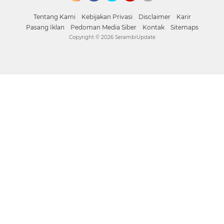
Instagram
Facebook
Twitter
YouTube
whatsapp
Tentang Kami
Kebijakan Privasi
Disclaimer
Karir
Pasang Iklan
Pedoman Media Siber
Kontak
Sitemaps
Copyright ©
2026 SerambiUpdate