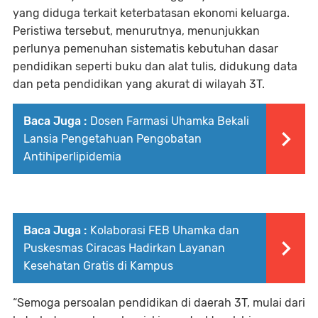
yang diduga terkait keterbatasan ekonomi keluarga.
Peristiwa tersebut, menurutnya, menunjukkan
perlunya pemenuhan sistematis kebutuhan dasar
pendidikan seperti buku dan alat tulis, didukung data
dan peta pendidikan yang akurat di wilayah 3T.
Baca Juga :
Dosen Farmasi Uhamka Bekali
Lansia Pengetahuan Pengobatan
Antihiperlipidemia
Baca Juga :
Kolaborasi FEB Uhamka dan
Puskesmas Ciracas Hadirkan Layanan
Kesehatan Gratis di Kampus
“Semoga persoalan pendidikan di daerah 3T, mulai dari