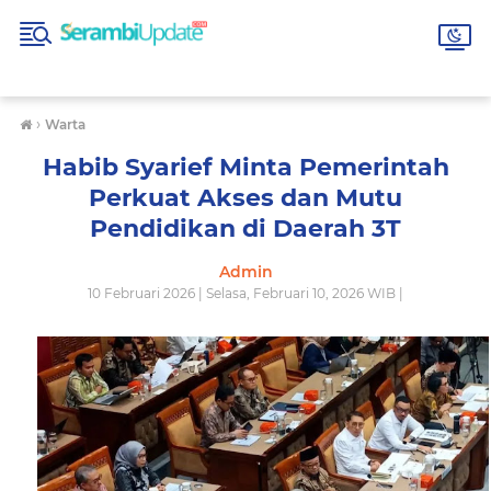
›
Warta
Habib Syarief Minta Pemerintah
Perkuat Akses dan Mutu
Pendidikan di Daerah 3T
Admin
10 Februari 2026 | Selasa, Februari 10, 2026 WIB |