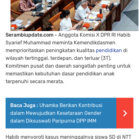
Serambiupdate.com -
Anggota Komisi X DPR RI Habib
Syarief Muhammad meminta Kemendikdasmen
memprioritaskan peningkatan kualitas
pendidikan
di
wilayah tertinggal, terdepan, dan terluar (3T).
Komitmen pusat dan daerah sangatlah penting untuk
memastikan kebutuhan dasar pendidikan anak
terpenuhi secara merata.
Baca Juga :
Uhamka Berikan Kontribusi
dalam Mewujudkan Kesetaraan Gender
dalam Diksuswati Paripurna DPP IMM
Habib menyoroti kasus meninggalnya siswa SD di NTT