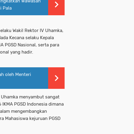
Tingkatkan Wawasan
i Pala
elaku Wakil Rektor IV Uhamka,
Nada Kecana selaku Kepala
 PGSD Nasional, serta para
onal yang hadir.
ah oleh Menteri
IV Uhamka menyambut sangat
-6 IKMA PGSD Indonesia dimana
r dalam mengembangkan
para Mahasiswa kejuruan PGSD