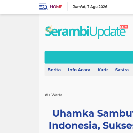
HOME
Jum'at
7 Agu 2026
Berita
Info Acara
Karir
Sastra
›
Warta
Uhamka Sambut
Indonesia, Suks