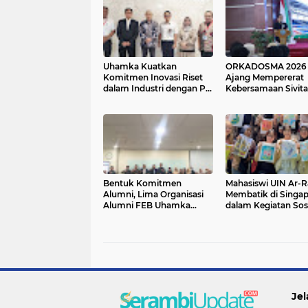
Uhamka Kuatkan
ORKADOSMA 2026 
Komitmen Inovasi Riset
Ajang Mempererat
dalam Industri dengan PT.
Kebersamaan Sivita
Pertamina
Akademika Uhamk
Bentuk Komitmen
Mahasiswi UIN Ar-R
Alumni, Lima Organisasi
Membatik di Singa
Alumni FEB Uhamka
dalam Kegiatan Sosi
Sinergi Bekali Calon
Program FASStrac
Lulusan
2026
Jel