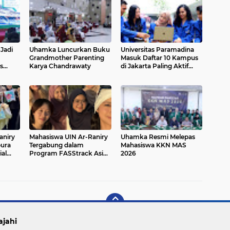
Jadi
Uhamka Luncurkan Buku
Universitas Paramadina
Grandmother Parenting
Masuk Daftar 10 Kampus
s
Karya Chandrawaty
di Jakarta Paling Aktif
a
dalam Diskursus dan
Kebijakan Publik Nasional
aniry
Mahasiswa UIN Ar-Raniry
Uhamka Resmi Melepas
pura
Tergabung dalam
Mahasiswa KKN MAS
al
Program FASStrack Asia:
2026
k NUS
The Summer School 2026
di NUS Singapura
ajahi