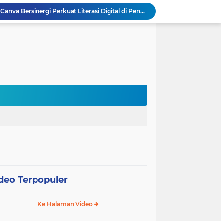
Kemenag, Komdigi, dan Canva Bersinergi Perkuat Literasi Digital di Pendidikan Keagamaan
 Pentingnya Literasi AI bagi Guru
Sekolah Gagasceria Jadi Rujukan Pembelajaran Mendalam bagi Delegasi Malaysia
PJJ Diperluas, Kemendikdasmen Gandeng Pemda Jangkau Anak Tidak Sekolah
Puluhan Siswa di Jayapura Diduga Keracunan Makanan Program Makan Bergizi Gratis
Australia dan Kota Kupang Perkuat Kemitraan Tingkatkan Literasi Anak melalui Program INOVASI
Tim Dosen PKM Uhamka Dorong Pembentukan Satgas Anti-Bullying di Kalangan Remaja
Rektor Uhamka Minta Dekan Baru Perkuat Akreditasi, SDM, dan Pengembangan FK
FKIP Uhamka Gelar FGD Lintas Budaya dan Bahasa dengan Chuo University Jepang
International Guest Lecturer Jadi Langkah FEB Uhamka Raih Akreditasi Internasional
deo Terpopuler
Ke Halaman Video