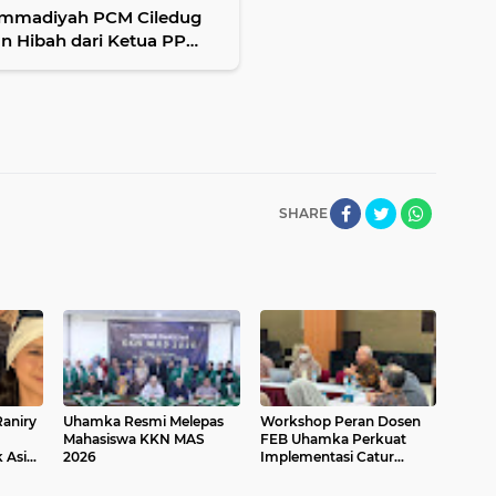
ammadiyah PCM Ciledug
n Hibah dari Ketua PP
SHARE
aniry
Uhamka Resmi Melepas
Workshop Peran Dosen
Mahasiswa KKN MAS
FEB Uhamka Perkuat
 Asia:
2026
Implementasi Catur
l 2026
Dharma Perguruan Tinggi