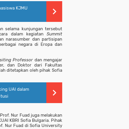
hasiswa KJMU
an selama kunjungan tersebut
icara dalam kegiatan
Summit
an narasumber dan partisipan
 berbagai negara di Eropa dan
siting Professor
dan mengajar
r, dan Doktor dari Fakultas
lah ditetapkan oleh pihak Sofia
ing UAI dalam
tusi
 Prof. Nur Fuad juga melakukan
 KUAI KBRI Sofia
Bulgaria. Pihak
 Nur Fuad di Sofia University