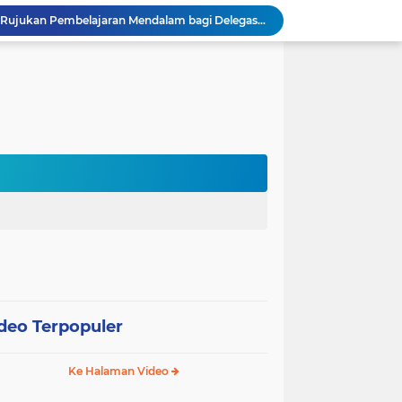
Sekolah Gagasceria Jadi Rujukan Pembelajaran Mendalam bagi Delegasi Malaysia
PJJ Diperluas, Kemendikdasmen Gandeng Pemda Jangkau Anak Tidak Sekolah
Puluhan Siswa di Jayapura Diduga Keracunan Makanan Program Makan Bergizi Gratis
Australia dan Kota Kupang Perkuat Kemitraan Tingkatkan Literasi Anak melalui Program INOVASI
Tim Dosen PKM Uhamka Dorong Pembentukan Satgas Anti-Bullying di Kalangan Remaja
Rektor Uhamka Minta Dekan Baru Perkuat Akreditasi, SDM, dan Pengembangan FK
FKIP Uhamka Gelar FGD Lintas Budaya dan Bahasa dengan Chuo University Jepang
n, Uhamka Luncurkan Sistem Tracer Study 2026
Uhamka Kuatkan Komitmen Inovasi Riset dalam Industri dengan PT. Pertamina
 Pentingnya Literasi AI bagi Guru
deo Terpopuler
Ke Halaman Video