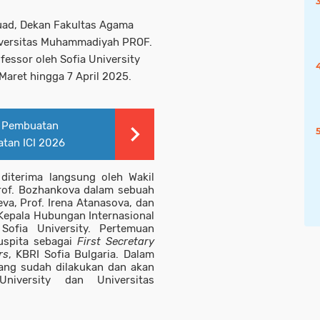
uad, Dekan Fakultas Agama
niversitas Muhammadiyah PROF.
fessor oleh Sofia University
 Maret hingga 7 April 2025.
n Pembuatan
atan ICI 2026
diterima langsung oleh Wakil
rof. Bozhankova dalam sebuah
va, Prof. Irena Atanasova, dan
Kepala Hubungan Internasional
Sofia University. Pertemuan
Puspita sebagai
First Secretary
rs
, KBRI Sofia Bulgaria. Dalam
ang sudah dilakukan dan akan
niversity dan Universitas