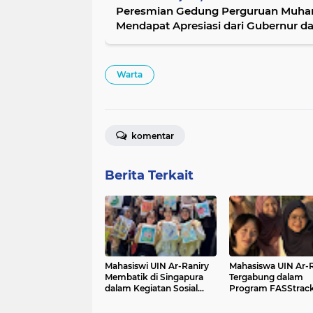
Peresmian Gedung Perguruan Muh
Mendapat Apresiasi dari Gubernur da
Muhammadiyah
Warta
komentar
Berita Terkait
Mahasiswi UIN Ar-Raniry
Mahasiswa UIN Ar-R
Membatik di Singapura
Tergabung dalam
dalam Kegiatan Sosial
Program FASStrack
Program FASStrack NUS
The Summer Schoo
2026
di NUS Singapura