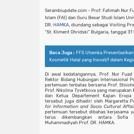
Serambiupdate.com -
Prof. Fatimah Nur F
Islam (FAI) dan Guru Besar Studi Islam U
DR.
HAMKA
, diundang sebagai Visiting Pro
“St. Kliment Ohridski” Bulgaria, tanggal 31
Baca Juga :
FFS Uhamka Presentasika
Kosmetik Halal yang Inovatif dalam Kegi
Di awal kedatangannya, Prof. Nur Fuad 
Rektor Bidang Hubungan Internasional P
pertemuan terbatas bersama Prof. Stoiche
Prof. Nikolina Tsvetkova yang merupakan 
dan Ketua Departement Kajian Eropa 
tersebut juga dihadiri oleh Margaretta 
for Information and Socio Cultural Affai
pertemuan tersebut dibahas kerjasama y
terus dikembangkan antara Sofia U
Muhammadiyah Prof. DR. HAMKA.