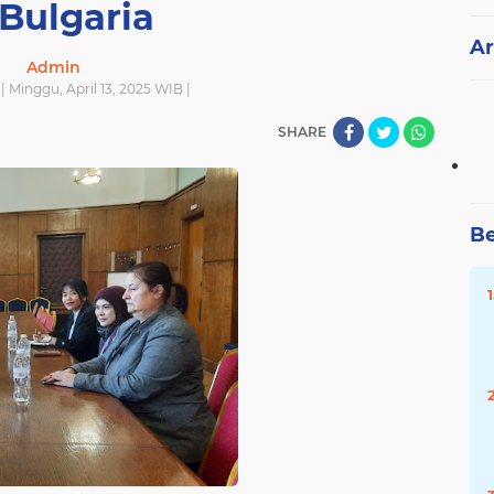
 Bulgaria
Ar
Admin
 | Minggu, April 13, 2025 WIB |
SHARE
Be