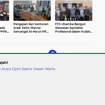
Pengajian dan Santunan
FFS Uhamka Bangun
pada
Anak Yatim Warnai
Wawasan Apoteker
PPPAI
Semangat Al-Ma'un PRM
Profesional dalam Kuliah
Jatiranggon
Umum bersama Pakar
Ahli
ajahi
o Acara
Opini
Sastra
Ulasan
Warta