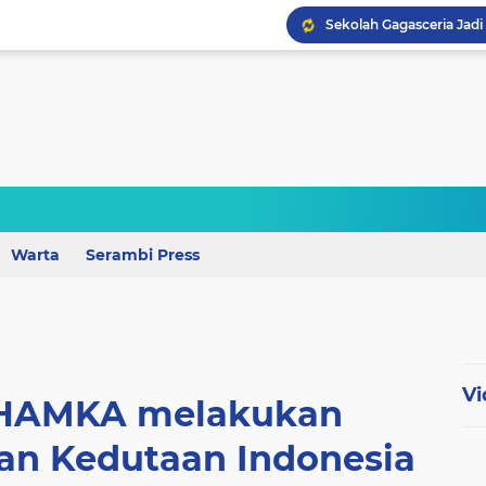
Perkuat Mutu Pendidika
Warta
Serambi Press
Wagub Lampung Tekankan
Vi
UHAMKA melakukan
an Kedutaan Indonesia