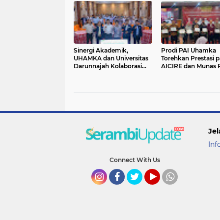
Sinergi Akademik,
Prodi PAI Uhamka
UHAMKA dan Universitas
Torehkan Prestasi 
Darunnajah Kolaborasi
AICIRE dan Munas 
Perkuat Strategi Branding
2026
Kampus di Era Digital
Jel
Inf
Connect With Us
Instagram
Facebook
Twitter
YouTube
whatsapp