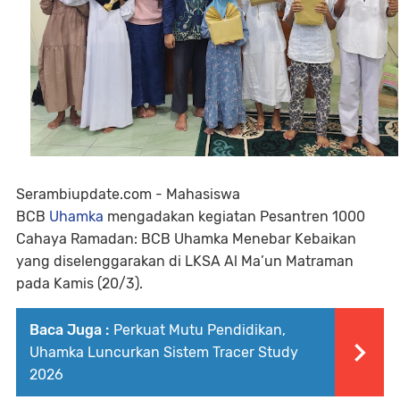
Serambiupdate.com -
Mahasiswa
BCB
Uhamka
mengadakan kegiatan Pesantren 1000
Cahaya Ramadan: BCB Uhamka Menebar Kebaikan
yang diselenggarakan
di LKSA Al Ma’un Matraman
pada Kamis (20/3).
Baca Juga :
Perkuat Mutu Pendidikan,
Uhamka Luncurkan Sistem Tracer Study
2026