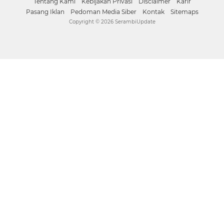
Tentang Kami
Kebijakan Privasi
Disclaimer
Karir
Pasang Iklan
Pedoman Media Siber
Kontak
Sitemaps
Copyright ©
2026 SerambiUpdate