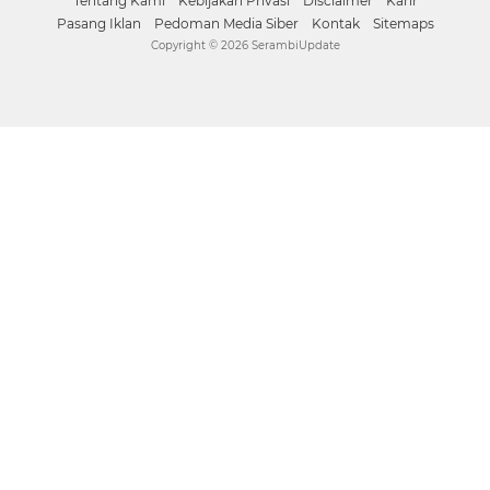
Tentang Kami
Kebijakan Privasi
Disclaimer
Karir
Pasang Iklan
Pedoman Media Siber
Kontak
Sitemaps
Copyright ©
2026 SerambiUpdate