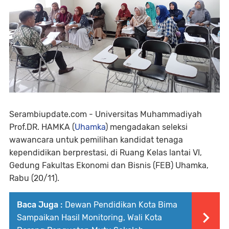
Serambiupdate.com - Universitas Muhammadiyah
Prof.DR. HAMKA (
Uhamka
) mengadakan seleksi
wawancara untuk pemilihan kandidat tenaga
kependidikan berprestasi, di Ruang Ke
las lantai
VI
,
Gedung Fakultas Ekonomi dan Bisnis (FEB) Uhamka,
Rabu (20/11).
Baca Juga :
Dewan Pendidikan Kota Bima
Sampaikan Hasil Monitoring, Wali Kota