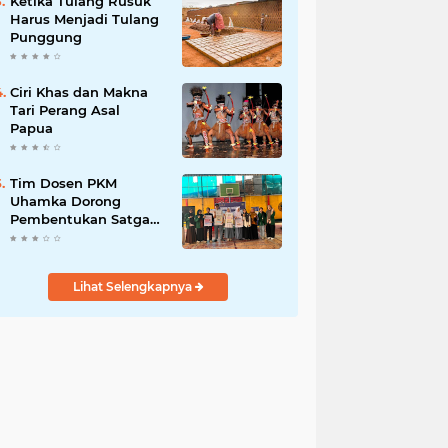
Ketika Tulang Rusuk
Harus Menjadi Tulang
Punggung
Ciri Khas dan Makna
Tari Perang Asal
Papua
Tim Dosen PKM
Uhamka Dorong
Pembentukan Satgas
Anti-Bullying di
Kalangan Remaja
Lihat Selengkapnya