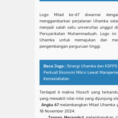
Logo Milad ke-67 diwarnai dengan 
menggambarkan perjalanan Uhamka selam
menjadi salah satu universitas unggul 
Persyarikatan Muhammadiyah. Logo in
Uhamka untuk memajukan dan mem
pengembangan perguruan tinggi.
Baca Juga :
Sinergi Uhamka dan KSPPS
Perkuat Ekonomi Mikro Lewat Manajemen
Kemaslahatan
Terdapat 6 makna filosofi yang terkan
yang mewakili nilai-nilai yang dijunjung o
1.
Angka 67
melambangkan Milad Uhamka ya
18 November 2024.
2.
Tangan Merangkul
melambangkan U