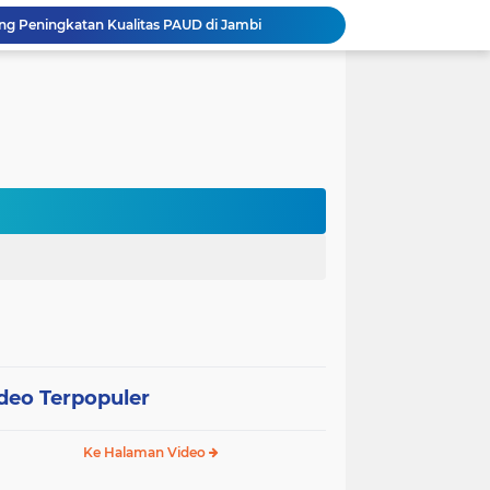
 Peningkatan Kualitas PAUD di Jambi
FPsi Uhamka Bersama APSI PTMA Sukses Menyelenggarakan Kompetisi Psikologi Internasional Perdana
International Guest Lecturer Jadi Langkah FEB Uhamka Raih Akreditasi Internasional
Kemenag, Komdigi, dan Canva Bersinergi Perkuat Literasi Digital di Pendidikan Keagamaan
 Pentingnya Literasi AI bagi Guru
Sekolah Gagasceria Jadi Rujukan Pembelajaran Mendalam bagi Delegasi Malaysia
PJJ Diperluas, Kemendikdasmen Gandeng Pemda Jangkau Anak Tidak Sekolah
Puluhan Siswa di Jayapura Diduga Keracunan Makanan Program Makan Bergizi Gratis
Australia dan Kota Kupang Perkuat Kemitraan Tingkatkan Literasi Anak melalui Program INOVASI
Uhamka Tegaskan Komitmen Beri Layanan Hukum ke Masyarakat lewat Pelatihan Paralegal
deo Terpopuler
Ke Halaman Video