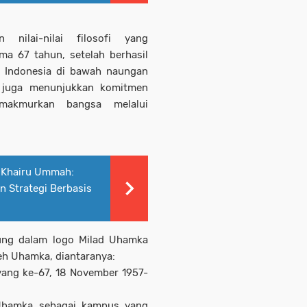
nilai-nilai filosofi yang
a 67 tahun, setelah berhasil
di Indonesia di bawah naungan
i juga menunjukkan komitmen
akmurkan bangsa melalui
 Khairu Ummah:
 Strategi Berbasis
dung dalam logo Milad Uhamka
leh Uhamka, diantaranya:
ng ke-67, 18 November 1957-
hamka sebagai kampus yang