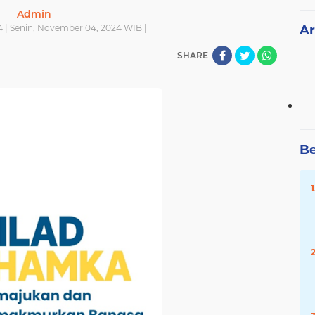
Admin
| Senin, November 04, 2024 WIB |
Ar
SHARE
Be