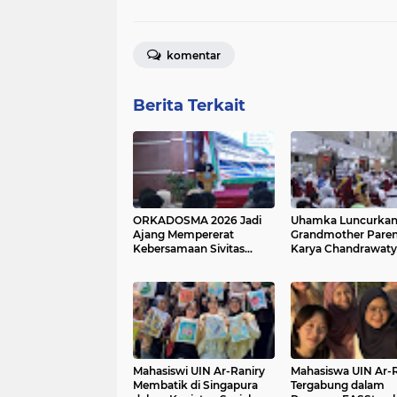
komentar
Berita Terkait
ORKADOSMA 2026 Jadi
Uhamka Luncurkan
Ajang Mempererat
Grandmother Paren
Kebersamaan Sivitas
Karya Chandrawaty
Akademika Uhamka
Mahasiswi UIN Ar-Raniry
Mahasiswa UIN Ar-R
Membatik di Singapura
Tergabung dalam