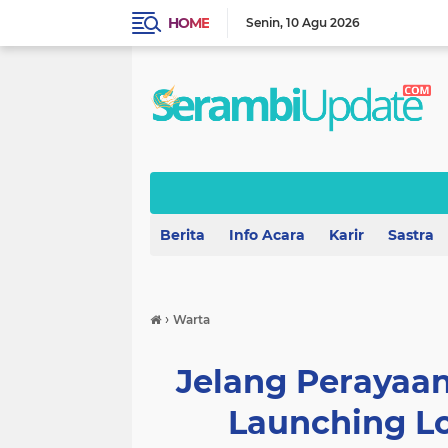
HOME
Senin
10 Agu 2026
Berita
Info Acara
Karir
Sastra
›
Warta
Jelang Perayaa
Launching Lo