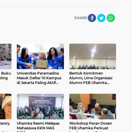
SHARE
 Buku
Universitas Paramadina
Bentuk Komitmen
ting
Masuk Daftar 10 Kampus
Alumni, Lima Organisasi
di Jakarta Paling Aktif
Alumni FEB Uhamka
dalam Diskursus dan
Sinergi Bekali Calon
Kebijakan Publik Nasional
Lulusan
aniry
Uhamka Resmi Melepas
Workshop Peran Dosen
Mahasiswa KKN MAS
FEB Uhamka Perkuat