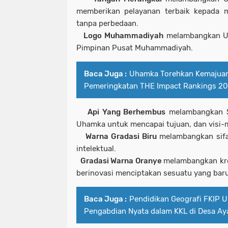
memberikan pelayanan terbaik kepada m
tanpa perbedaan.
3.
Logo Muhammadiyah
melambangkan Uh
Pimpinan Pusat Muhammadiyah.
Baca Juga :
Uhamka Torehkan Kemajua
Pemeringkatan THE Impact Rankings 2
4.
Api Yang Berhembus
melambangkan S
Uhamka untuk mencapai tujuan, dan visi-m
5.
Warna Gradasi Biru
melambangkan sifa
intelektual.
6.
Gradasi Warna Oranye
melambangkan kre
berinovasi menciptakan sesuatu yang baru
Baca Juga :
Pendidikan Geografi FKIP 
Pengabdian Nyata dalam KKL di Desa Ay