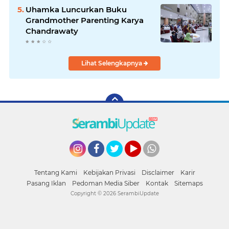
Uhamka Luncurkan Buku
Grandmother Parenting Karya
Chandrawaty
Lihat Selengkapnya
Instagram
Facebook
Twitter
YouTube
whatsapp
Tentang Kami
Kebijakan Privasi
Disclaimer
Karir
Pasang Iklan
Pedoman Media Siber
Kontak
Sitemaps
Copyright ©
2026 SerambiUpdate