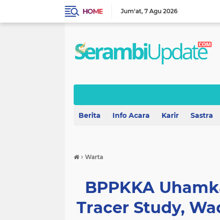
HOME
Jum'at
7 Agu 2026
Berita
Info Acara
Karir
Sastra
›
Warta
BPPKKA Uhamka 
Tracer Study, W