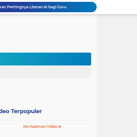
 Pentingnya Literasi AI bagi Guru
Sekolah Gagasceria Jadi Rujukan Pembelajaran Mendalam bagi Delegasi Malaysia
PJJ Diperluas, Kemendikdasmen Gandeng Pemda Jangkau Anak Tidak Sekolah
Puluhan Siswa di Jayapura Diduga Keracunan Makanan Program Makan Bergizi Gratis
Australia dan Kota Kupang Perkuat Kemitraan Tingkatkan Literasi Anak melalui Program INOVASI
Tim Dosen PKM Uhamka Dorong Pembentukan Satgas Anti-Bullying di Kalangan Remaja
Rektor Uhamka Minta Dekan Baru Perkuat Akreditasi, SDM, dan Pengembangan FK
FKIP Uhamka Gelar FGD Lintas Budaya dan Bahasa dengan Chuo University Jepang
n, Uhamka Luncurkan Sistem Tracer Study 2026
Kemenag, Komdigi, dan Canva Bersinergi Perkuat Literasi Digital di Pendidikan Keagamaan
deo Terpopuler
Ke Halaman Video