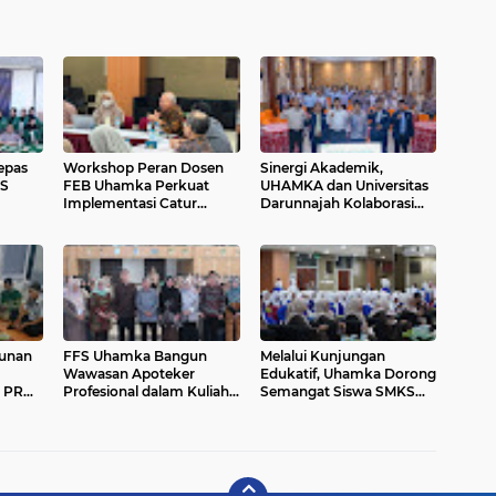
epas
Workshop Peran Dosen
Sinergi Akademik,
S
FEB Uhamka Perkuat
UHAMKA dan Universitas
Implementasi Catur
Darunnajah Kolaborasi
Dharma Perguruan Tinggi
Perkuat Strategi Branding
Kampus di Era Digital
tunan
FFS Uhamka Bangun
Melalui Kunjungan
Wawasan Apoteker
Edukatif, Uhamka Dorong
n PRM
Profesional dalam Kuliah
Semangat Siswa SMKS
Umum bersama Pakar
Nusantara Banjar Agung
Ahli
Raih Pendidikan Tinggi