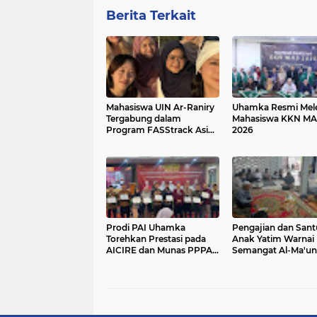
Berita Terkait
Mahasiswa UIN Ar-Raniry
Uhamka Resmi Mel
Tergabung dalam
Mahasiswa KKN MA
Program FASStrack Asia:
2026
The Summer School 2026
di NUS Singapura
Prodi PAI Uhamka
Pengajian dan San
Torehkan Prestasi pada
Anak Yatim Warnai
AICIRE dan Munas PPPAI
Semangat Al-Ma'u
2026
Jatiranggon