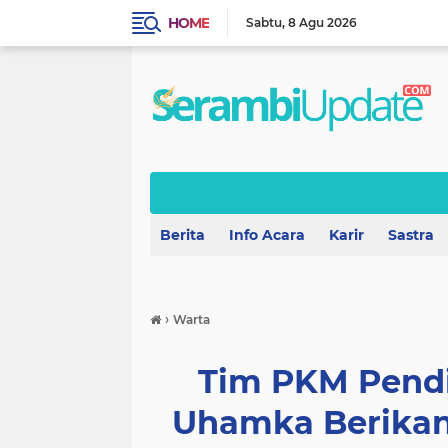
HOME
Sabtu
8 Agu 2026
Berita
Info Acara
Karir
Sastra
›
Warta
Tim PKM Pendi
Uhamka Berikan