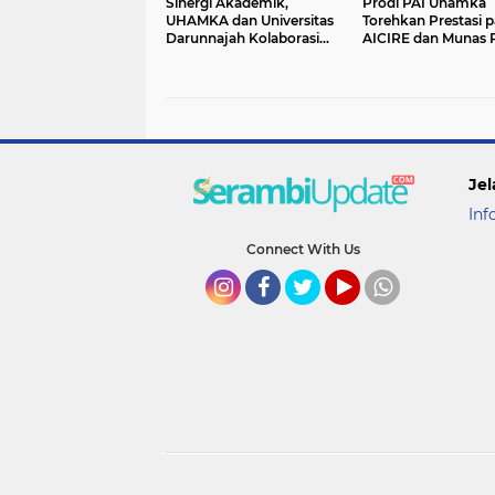
Sinergi Akademik,
Prodi PAI Uhamka
UHAMKA dan Universitas
Torehkan Prestasi 
Darunnajah Kolaborasi
AICIRE dan Munas 
Perkuat Strategi Branding
2026
Kampus di Era Digital
Jel
Inf
Connect With Us
Instagram
Facebook
Twitter
YouTube
whatsapp