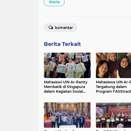
Warta
komentar
Berita Terkait
Mahasiswi UIN Ar-Raniry
Mahasiswa UIN Ar-R
Membatik di Singapura
Tergabung dalam
dalam Kegiatan Sosial
Program FASStrack
Program FASStrack NUS
The Summer Schoo
2026
di NUS Singapura