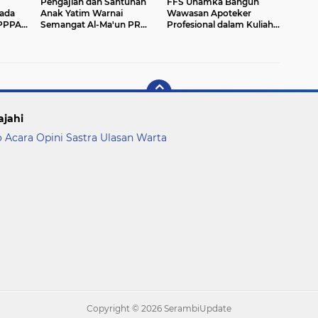
Pengajian dan Santunan
FFS Uhamka Bangun
pada
Anak Yatim Warnai
Wawasan Apoteker
PPPAI
Semangat Al-Ma'un PRM
Profesional dalam Kuliah
Jatiranggon
Umum bersama Pakar
Ahli
ajahi
o Acara
Opini
Sastra
Ulasan
Warta
Copyright ©
2026 SerambiUpdate