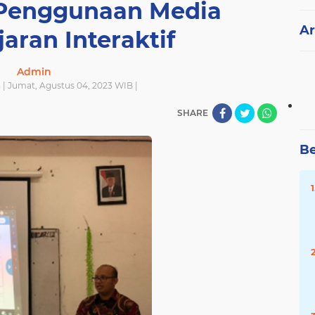
Penggunaan Media
Ar
aran Interaktif
Admin
 | Jumat, Agustus 04, 2023 WIB |
SHARE
Be