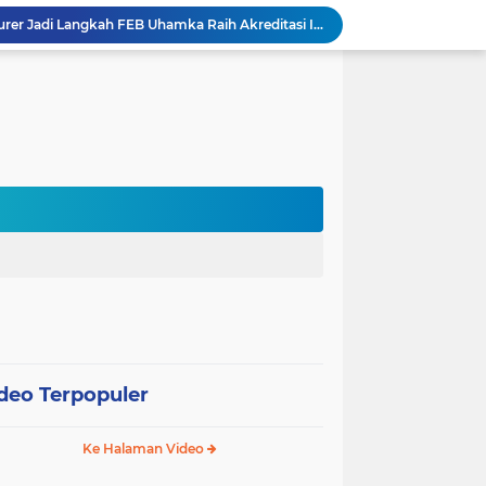
International Guest Lecturer Jadi Langkah FEB Uhamka Raih Akreditasi Internasional
Kemenag, Komdigi, dan Canva Bersinergi Perkuat Literasi Digital di Pendidikan Keagamaan
 Pentingnya Literasi AI bagi Guru
Sekolah Gagasceria Jadi Rujukan Pembelajaran Mendalam bagi Delegasi Malaysia
PJJ Diperluas, Kemendikdasmen Gandeng Pemda Jangkau Anak Tidak Sekolah
Puluhan Siswa di Jayapura Diduga Keracunan Makanan Program Makan Bergizi Gratis
Australia dan Kota Kupang Perkuat Kemitraan Tingkatkan Literasi Anak melalui Program INOVASI
Tim Dosen PKM Uhamka Dorong Pembentukan Satgas Anti-Bullying di Kalangan Remaja
Rektor Uhamka Minta Dekan Baru Perkuat Akreditasi, SDM, dan Pengembangan FK
FPsi Uhamka Bersama APSI PTMA Sukses Menyelenggarakan Kompetisi Psikologi Internasional Perdana
deo Terpopuler
Ke Halaman Video