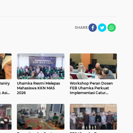
SHARE
aniry
Uhamka Resmi Melepas
Workshop Peran Dosen
Mahasiswa KKN MAS
FEB Uhamka Perkuat
 Asia:
2026
Implementasi Catur
l 2026
Dharma Perguruan Tinggi