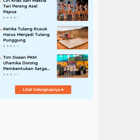
Ciri Khas dan Makna
Tari Perang Asal
Papua
Ketika Tulang Rusuk
Harus Menjadi Tulang
Punggung
Tim Dosen PKM
Uhamka Dorong
Pembentukan Satgas
Anti-Bullying di
Kalangan Remaja
Lihat Selengkapnya