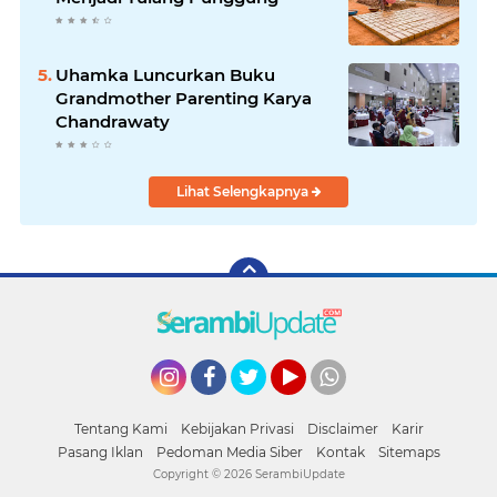
Uhamka Luncurkan Buku
Grandmother Parenting Karya
Chandrawaty
Lihat Selengkapnya
Instagram
Facebook
Twitter
YouTube
whatsapp
Tentang Kami
Kebijakan Privasi
Disclaimer
Karir
Pasang Iklan
Pedoman Media Siber
Kontak
Sitemaps
Copyright ©
2026 SerambiUpdate