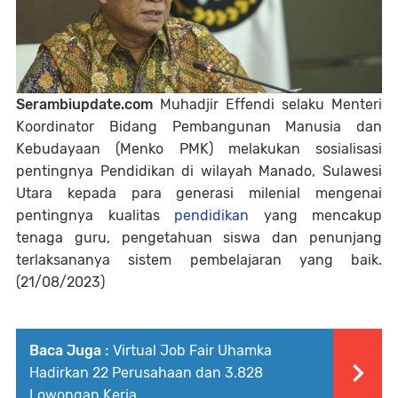
Serambiupdate.com
Muhadjir Effendi selaku Menteri
Koordinator Bidang Pembangunan Manusia dan
Kebudayaan (Menko PMK) melakukan sosialisasi
pentingnya Pendidikan di wilayah Manado, Sulawesi
Utara kepada para generasi milenial mengenai
pentingnya kualitas
pendidikan
yang mencakup
tenaga guru, pengetahuan siswa dan penunjang
terlaksananya sistem pembelajaran yang baik.
(21/08/2023)
Baca Juga :
Virtual Job Fair Uhamka
Hadirkan 22 Perusahaan dan 3.828
Lowongan Kerja