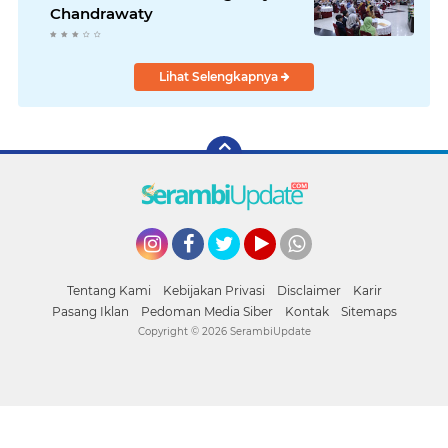
Chandrawaty
Lihat Selengkapnya
Instagram
Facebook
Twitter
YouTube
whatsapp
Tentang Kami
Kebijakan Privasi
Disclaimer
Karir
Pasang Iklan
Pedoman Media Siber
Kontak
Sitemaps
Copyright ©
2026 SerambiUpdate