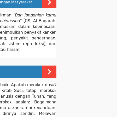
ungan Masyarakat
firman 
“Dan janganlah kamu 
ebinasaan“. 
(QS. Al Baqarah: 
muskan dalam kebinasaan, 
enimbulkan penyakit kanker, 
ung, penyakit pencernaan, 
k sistem reproduksi), dari 
atau haram. 
 baik. Apakah merokok dosa? 
itab Suci, tetapi merokok 
anusia dengan Tuhan. Yang 
rokok adalah: Bagaimana 
mutuskan rantai kecanduan, 
irinya sendiri. Melawan 