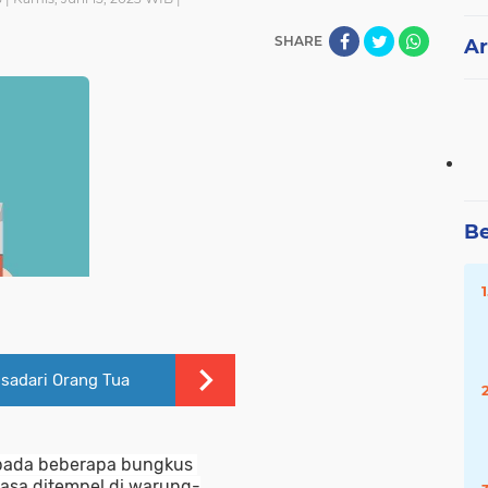
SHARE
Ar
Be
sadari Orang Tua
ada beberapa bungkus 
biasa ditempel di warung-