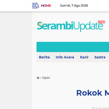
HOME
Jum'at
7 Agu 2026
Berita
Info Acara
Karir
Sastra
›
Opini
Rokok
15 Juni 2023