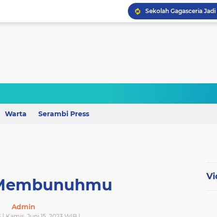
Perkuat Mutu Pendidika
Warta
Serambi Press
Wagub Lampung Tekankan
Vi
 Membunuhmu
Admin
 | Kamis, Juni 15, 2023 WIB |