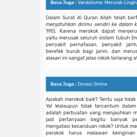
Baca Juga :
Vandalisme: Merusak Lingk
Dalam Surat Al Quran Allah telah ber
menjatuhkan dirimu sendiri ke dalam k
195). Karena merokok dapat menjeru
yaitu merusak seluruh sistem tubuh (m
penyakit pernafasan, penyakit jant
berefek buruk bagi janin, dan merusa
alasan ini sangat jelas rokok terlarang 
Baca Juga :
Donasi Online
Apakah merokok baik? Tentu saja tidak
Ya!
Walaupun tidak tercantum dalam K
adalah perbuatan yang menjauhkan m
jadi pertanyaan begitu banyak pe
mengatasi kecanduan rokok? Untuk me
perokok harus melawan keinginan d