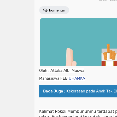
komentar
Oleh : Attaka Albi Muswa
Mahasiswa FEB 
UHAMKA
Baca Juga :
Kekerasan pada Anak Tak Di
Kalimat Rokok Membunuhmu terdapat p
rokok. Poster-poster iklan rokok, yang 