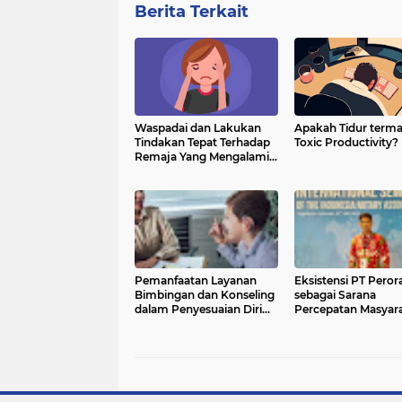
Berita Terkait
Waspadai dan Lakukan
Apakah Tidur term
Tindakan Tepat Terhadap
Toxic Productivity?
Remaja Yang Mengalami
Gangguan Kecemasan
Pemanfaatan Layanan
Eksistensi PT Pero
Bimbingan dan Konseling
sebagai Sarana
dalam Penyesuaian Diri
Percepatan Masyar
Siswa di Sekolah
Indonesia dalam
Berkegiatan Usaha