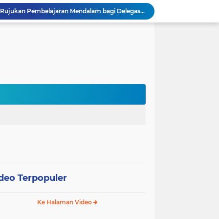
Sekolah Gagasceria Jadi Rujukan Pembelajaran Mendalam bagi Delegasi Malaysia
PJJ Diperluas, Kemendikdasmen Gandeng Pemda Jangkau Anak Tidak Sekolah
Puluhan Siswa di Jayapura Diduga Keracunan Makanan Program Makan Bergizi Gratis
Australia dan Kota Kupang Perkuat Kemitraan Tingkatkan Literasi Anak melalui Program INOVASI
Tim Dosen PKM Uhamka Dorong Pembentukan Satgas Anti-Bullying di Kalangan Remaja
Rektor Uhamka Minta Dekan Baru Perkuat Akreditasi, SDM, dan Pengembangan FK
FKIP Uhamka Gelar FGD Lintas Budaya dan Bahasa dengan Chuo University Jepang
n, Uhamka Luncurkan Sistem Tracer Study 2026
Uhamka Kuatkan Komitmen Inovasi Riset dalam Industri dengan PT. Pertamina
 Pentingnya Literasi AI bagi Guru
deo Terpopuler
Ke Halaman Video