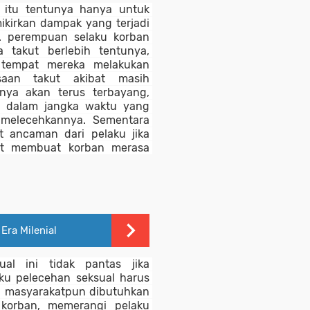
 itu tentunya hanya untuk 
kirkan dampak yang terjadi 
. perempuan selaku korban 
 takut berlebih tentunya, 
i tempat mereka melakukan 
asaan takut akibat masih 
ya akan terus terbayang, 
g dalam jangka waktu yang 
melecehkannya. Sementara 
t ancaman dari pelaku jika 
at membuat korban merasa 
Era Milenial
al ini tidak pantas jika 
ku pelecehan seksual harus 
an masyarakatpun dibutuhkan 
orban, memerangi pelaku 