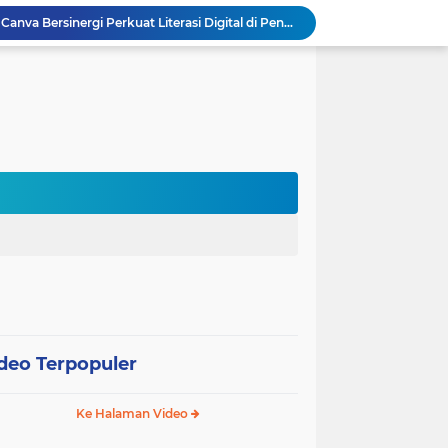
Kemenag, Komdigi, dan Canva Bersinergi Perkuat Literasi Digital di Pendidikan Keagamaan
 Pentingnya Literasi AI bagi Guru
Sekolah Gagasceria Jadi Rujukan Pembelajaran Mendalam bagi Delegasi Malaysia
PJJ Diperluas, Kemendikdasmen Gandeng Pemda Jangkau Anak Tidak Sekolah
Puluhan Siswa di Jayapura Diduga Keracunan Makanan Program Makan Bergizi Gratis
Australia dan Kota Kupang Perkuat Kemitraan Tingkatkan Literasi Anak melalui Program INOVASI
Tim Dosen PKM Uhamka Dorong Pembentukan Satgas Anti-Bullying di Kalangan Remaja
Rektor Uhamka Minta Dekan Baru Perkuat Akreditasi, SDM, dan Pengembangan FK
FKIP Uhamka Gelar FGD Lintas Budaya dan Bahasa dengan Chuo University Jepang
International Guest Lecturer Jadi Langkah FEB Uhamka Raih Akreditasi Internasional
deo Terpopuler
Ke Halaman Video