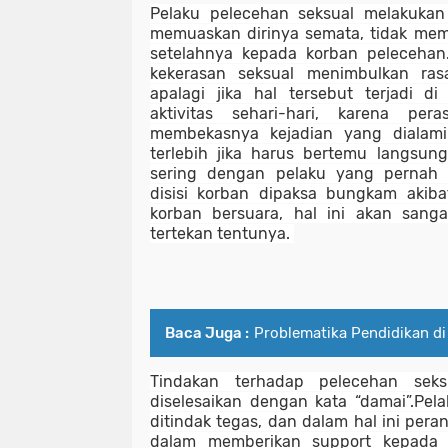
Pelaku pelecehan seksual melakukan
memuaskan dirinya semata, tidak memi
setelahnya kepada korban pelecehan
kekerasan seksual menimbulkan rasa
apalagi jika hal tersebut terjadi d
aktivitas sehari-hari, karena per
membekasnya kejadian yang dialamin
terlebih jika harus bertemu langsun
sering dengan pelaku yang pernah 
disisi korban dipaksa bungkam akiba
korban bersuara, hal ini akan sang
tertekan tentunya. 
Baca Juga :
Problematika Pendidikan di 
Tindakan terhadap pelecehan seksu
diselesaikan dengan kata “damai”.Pela
ditindak tegas, dan dalam hal ini per
dalam memberikan support kepada k