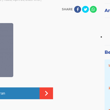
SHARE
Ar
Be
ran