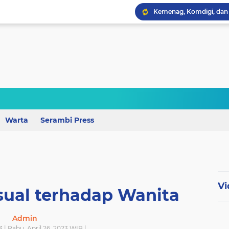
Wagub Lampung Tekankan
Warta
Serambi Press
Vi
sual terhadap Wanita
Admin
3 | Rabu, April 26, 2023 WIB |