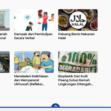
ariah
Dampak dari Pembullyan
Peluang Bisnis Makanan
onal
Secara Verbal
Halal
Meneladani Keikhlasan
Bioplastik Dari Kulit
dan Mempererat
Pisang Solusi Ramah
Ukhuwah (Refleksi
Lingkungan Ditengah
Mendalam Idul Qurban)
Krisis Sampah dan
Mahalnya Plastik