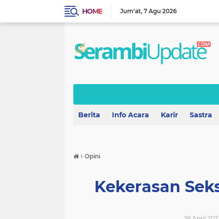
HOME
Jum'at
7 Agu 2026
Berita
Info Acara
Karir
Sastra
›
Opini
Kekerasan Sek
26 April 202