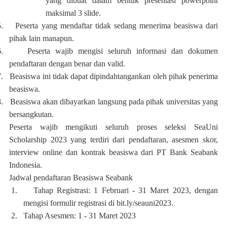
yang dibuat dalam bentuk presentasi powerpoint
maksimal 3 slide.
.
Peserta yang mendaftar tidak sedang menerima beasiswa dari
pihak lain manapun.
.
Peserta wajib mengisi seluruh informasi dan dokumen
pendaftaran dengan benar dan valid.
.
Beasiswa ini tidak dapat dipindahtangankan oleh pihak penerima
beasiswa.
.
Beasiswa akan dibayarkan langsung pada pihak universitas yang
bersangkutan.
Peserta wajib mengikuti seluruh proses seleksi SeaUni
Scholarship 2023 yang terdiri dari pendaftaran, asesmen skor,
interview online dan kontrak beasiswa dari PT Bank Seabank
Indonesia.
Jadwal pendaftaran Beasiswa Seabank
1.
Tahap Registrasi: 1 Februari - 31 Maret 2023, dengan
mengisi formulir registrasi di bit.ly/seauni2023.
2.
Tahap Asesmen: 1 - 31 Maret 2023