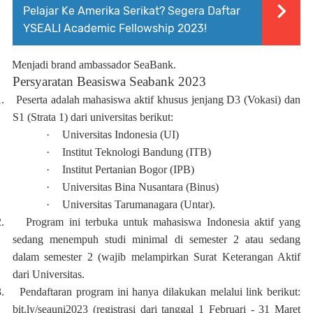
Pelajar Ke Amerika Serikat? Segera Daftar
YSEALI Academic Fellowship 2023!
Menjadi brand ambassador SeaBank.
Persyaratan Beasiswa Seabank 2023
.
Peserta adalah mahasiswa aktif khusus jenjang D3 (Vokasi) dan
S1 (Strata 1) dari universitas berikut:
·
Universitas Indonesia (UI)
·
Institut Teknologi Bandung (ITB)
·
Institut Pertanian Bogor (IPB)
·
Universitas Bina Nusantara (Binus)
·
Universitas Tarumanagara (Untar).
.
Program ini terbuka untuk mahasiswa Indonesia aktif yang
sedang menempuh studi minimal di semester 2 atau sedang
dalam semester 2 (wajib melampirkan Surat Keterangan Aktif
dari Universitas.
.
Pendaftaran program ini hanya dilakukan melalui link berikut:
bit.ly/seauni2023 (registrasi dari tanggal 1 Februari - 31 Maret