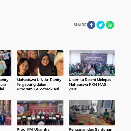
SHARE
aniry
Mahasiswa UIN Ar-Raniry
Uhamka Resmi Melepas
pura
Tergabung dalam
Mahasiswa KKN MAS
al
Program FASStrack Asia:
2026
k NUS
The Summer School 2026
di NUS Singapura
Prodi PAI Uhamka
Pengajian dan Santunan