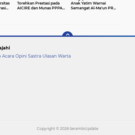
sitas
Torehkan Prestasi pada
Anak Yatim Warnai
asi
AICIRE dan Munas PPPAI
Semangat Al-Ma'un PRM
randing
2026
Jatiranggon
al
ajahi
o Acara
Opini
Sastra
Ulasan
Warta
Copyright ©
2026 SerambiUpdate