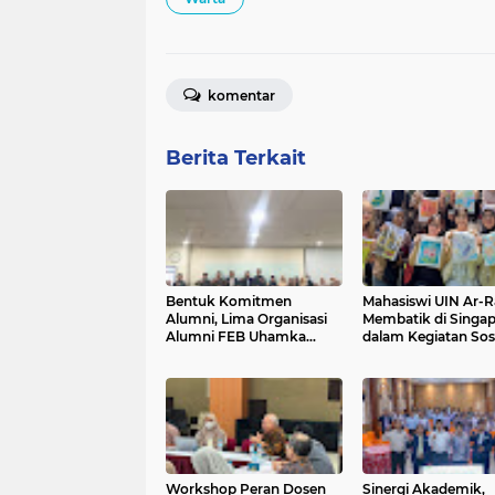
komentar
Berita Terkait
Bentuk Komitmen
Mahasiswi UIN Ar-R
Alumni, Lima Organisasi
Membatik di Singa
Alumni FEB Uhamka
dalam Kegiatan Sosi
Sinergi Bekali Calon
Program FASStrac
Lulusan
2026
Workshop Peran Dosen
Sinergi Akademik,