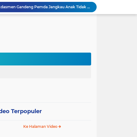
PJJ Diperluas, Kemendikdasmen Gandeng Pemda Jangkau Anak Tidak Sekolah
Puluhan Siswa di Jayapura Diduga Keracunan Makanan Program Makan Bergizi Gratis
Australia dan Kota Kupang Perkuat Kemitraan Tingkatkan Literasi Anak melalui Program INOVASI
Tim Dosen PKM Uhamka Dorong Pembentukan Satgas Anti-Bullying di Kalangan Remaja
Rektor Uhamka Minta Dekan Baru Perkuat Akreditasi, SDM, dan Pengembangan FK
FKIP Uhamka Gelar FGD Lintas Budaya dan Bahasa dengan Chuo University Jepang
International Guest Lecturer Jadi Langkah FEB Uhamka Raih Akreditasi Internasional
Kemenag, Komdigi, dan Canva Bersinergi Perkuat Literasi Digital di Pendidikan Keagamaan
 Pentingnya Literasi AI bagi Guru
Sekolah Gagasceria Jadi Rujukan Pembelajaran Mendalam bagi Delegasi Malaysia
deo Terpopuler
Ke Halaman Video