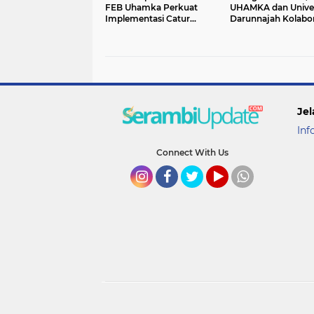
FEB Uhamka Perkuat
UHAMKA dan Univer
Implementasi Catur
Darunnajah Kolabor
Dharma Perguruan Tinggi
Perkuat Strategi B
Kampus di Era Digit
Jel
Inf
Connect With Us
Instagram
Facebook
Twitter
YouTube
whatsapp