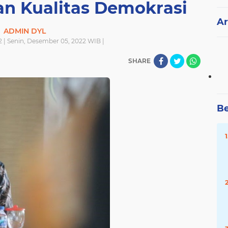
an Kualitas Demokrasi
Ar
ADMIN DYL
| Senin, Desember 05, 2022 WIB |
SHARE
Be