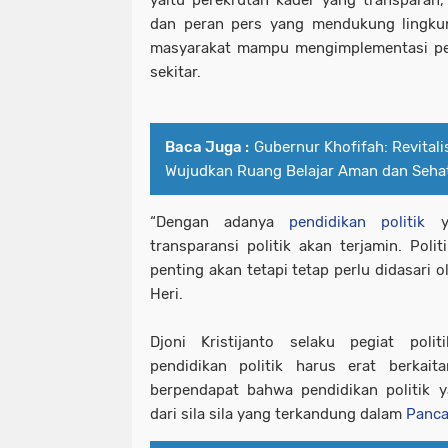
yaitu perekrutan kader yang transparan,
dan peran pers yang mendukung lingkung
masyarakat mampu mengimplementasi pend
sekitar.
Baca Juga :
Gubernur Khofifah: Revitali
Wujudkan Ruang Belajar Aman dan Seha
“Dengan adanya
pendidikan politik
ya
transparansi politik akan terjamin. Poli
penting akan tetapi tetap perlu didasari o
Heri.
Djoni Kristijanto selaku pegiat pol
pendidikan politik harus erat berkait
berpendapat bahwa pendidikan politik 
dari sila sila yang terkandung dalam
Panca