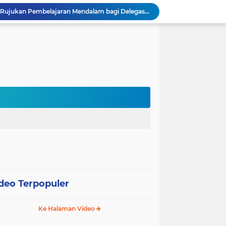
Sekolah Gagasceria Jadi Rujukan Pembelajaran Mendalam bagi Delegasi Malaysia
PJJ Diperluas, Kemendikdasmen Gandeng Pemda Jangkau Anak Tidak Sekolah
Puluhan Siswa di Jayapura Diduga Keracunan Makanan Program Makan Bergizi Gratis
Australia dan Kota Kupang Perkuat Kemitraan Tingkatkan Literasi Anak melalui Program INOVASI
Tim Dosen PKM Uhamka Dorong Pembentukan Satgas Anti-Bullying di Kalangan Remaja
Rektor Uhamka Minta Dekan Baru Perkuat Akreditasi, SDM, dan Pengembangan FK
FKIP Uhamka Gelar FGD Lintas Budaya dan Bahasa dengan Chuo University Jepang
n, Uhamka Luncurkan Sistem Tracer Study 2026
Uhamka Kuatkan Komitmen Inovasi Riset dalam Industri dengan PT. Pertamina
 Pentingnya Literasi AI bagi Guru
deo Terpopuler
Ke Halaman Video