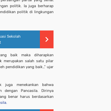
 persaingan partai yang sehat
an politik. Ia juga berharap
idikan politik di lingkungan
sasi Sekolah
t
ng baik maka diharapkan
tik merupakan salah satu pilar
leh pendidikan yang baik.,” ujar
itik juga menekankan bahwa
an dengan Pancasila. Dirinya
yang benar harus berdasarkan
sila.