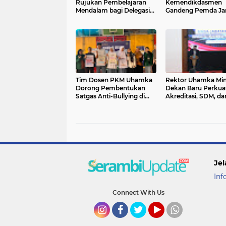
Rujukan Pembelajaran
Kemendikdasmen
Mendalam bagi Delegasi
Gandeng Pemda Ja
Malaysia
Anak Tidak Sekolah
Tim Dosen PKM Uhamka
Rektor Uhamka Min
Dorong Pembentukan
Dekan Baru Perkua
Satgas Anti-Bullying di
Akreditasi, SDM, da
Kalangan Remaja
Pengembangan FK
Jel
Inf
Connect With Us
Instagram
Facebook
Twitter
YouTube
whatsapp