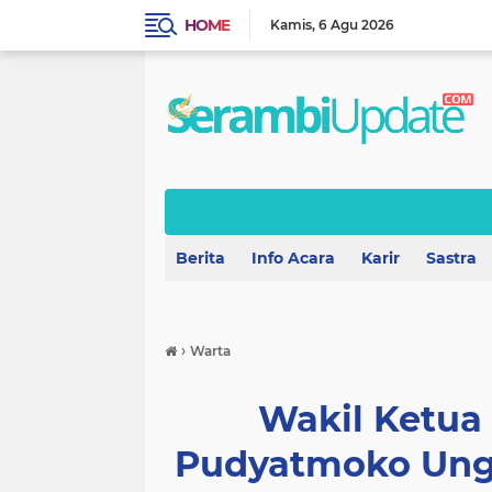
HOME
Kamis
6 Agu 2026
Berita
Info Acara
Karir
Sastra
›
Warta
Wakil Ketua
Pudyatmoko Ungk