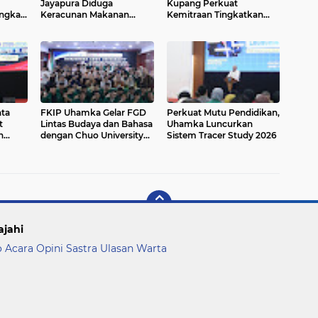
Jayapura Diduga
Kupang Perkuat
ngkau
Keracunan Makanan
Kemitraan Tingkatkan
Program Makan Bergizi
Literasi Anak melalui
Gratis
Program INOVASI
ta
FKIP Uhamka Gelar FGD
Perkuat Mutu Pendidikan,
t
Lintas Budaya dan Bahasa
Uhamka Luncurkan
n
dengan Chuo University
Sistem Tracer Study 2026
Jepang
ajahi
o Acara
Opini
Sastra
Ulasan
Warta