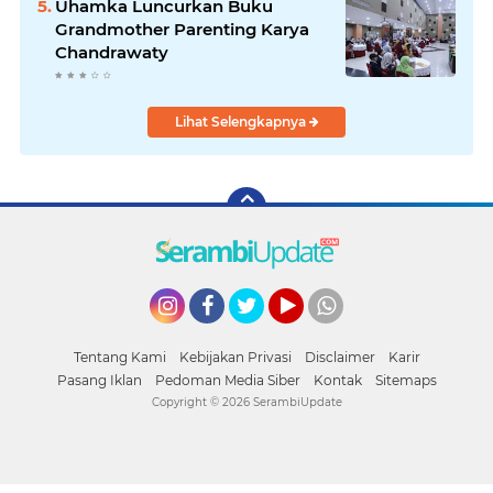
Uhamka Luncurkan Buku
Grandmother Parenting Karya
Chandrawaty
Lihat Selengkapnya
Instagram
Facebook
Twitter
YouTube
whatsapp
Tentang Kami
Kebijakan Privasi
Disclaimer
Karir
Pasang Iklan
Pedoman Media Siber
Kontak
Sitemaps
Copyright ©
2026 SerambiUpdate