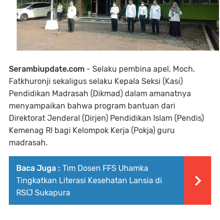
Serambiupdate.com
- Selaku pembina apel, Moch.
Fatkhuronji sekaligus selaku Kepala Seksi (Kasi)
Pendidikan Madrasah (Dikmad) dalam amanatnya
menyampaikan bahwa program bantuan dari
Direktorat Jenderal (Dirjen) Pendidikan Islam (Pendis)
Kemenag RI bagi Kelompok Kerja (Pokja) guru
madrasah.
Baca Juga :
Tim Dosen FFS Uhamka
Tingkatkan Literasi Kesehatan Lansia di
RSIJ Sukapura