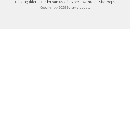
Pasang Iklan
Pedoman Media Siber
Kontak
Sitemaps
Copyright ©
2026 SerambiUpdate