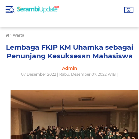
›
Warta
Lembaga FKIP KM Uhamka sebagai
Penunjang Kesuksesan Mahasiswa
Admin
07 Desember 2022 | Rabu, Desember 07, 2022 WIB |