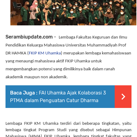
Serambiupdate.com
-
Lembaga Fakultas Keguruan dan Ilmu 
Pendidikan Keluarga Mahasiswa Universitas Muhammadiyah Prof 
DR HAMKA (
FKIP KM Uhamka
) merupakan lembaga kemahasiswaan 
yang menaungi mahasiswa aktif FKIP Uhamka untuk 
mengembangkan potensi yang dimilikinya baik dalam ranah 
akademik maupun non akademik.
Baca Juga :
FAI Uhamka Ajak Kolaborasi 3
PTMA dalam Penguatan Catur Dharma
Lembaga FKIP KM Uhamka terdiri dari beberapa tingkatan, yaitu 
lembaga tingkat Program Studi yang disebut sebagai Himpunan 
Mahasiswa (HIMA) FKIP Uhamka, lembaga tingkat fakultas yang 