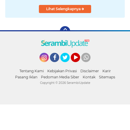
Lihat Selengkapnya
Instagram
Facebook
Twitter
YouTube
whatsapp
Tentang Kami
Kebijakan Privasi
Disclaimer
Karir
Pasang Iklan
Pedoman Media Siber
Kontak
Sitemaps
Copyright ©
2026 SerambiUpdate