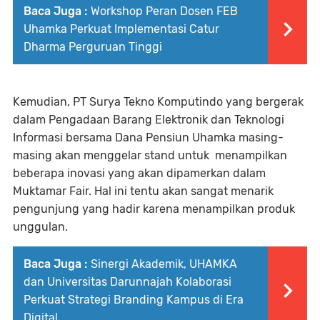
Baca Juga :
Workshop Peran Dosen FEB
Uhamka Perkuat Implementasi Catur
Dharma Perguruan Tinggi
Kemudian, PT Surya Tekno Komputindo yang bergerak
dalam Pengadaan Barang Elektronik dan Teknologi
Informasi bersama Dana Pensiun Uhamka masing-
masing akan menggelar stand untuk
menampilkan
beberapa inovasi yang akan dipamerkan dalam
Muktamar Fair. Hal ini tentu akan sangat menarik
pengunjung yang hadir karena menampilkan produk
unggulan.
Baca Juga :
Sinergi Akademik, UHAMKA
dan Universitas Darunnajah Kolaborasi
Perkuat Strategi Branding Kampus di Era
Digital