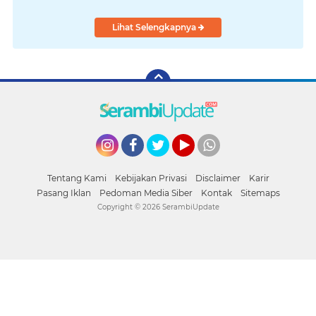
Lihat Selengkapnya
Instagram
Facebook
Twitter
YouTube
whatsapp
Tentang Kami
Kebijakan Privasi
Disclaimer
Karir
Pasang Iklan
Pedoman Media Siber
Kontak
Sitemaps
Copyright ©
2026 SerambiUpdate