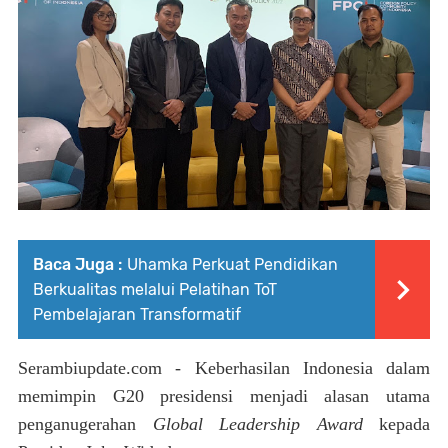
Baca Juga :
Uhamka Perkuat Pendidikan
Berkualitas melalui Pelatihan ToT
Pembelajaran Transformatif
Serambiupdate.com
- Keberhasilan Indonesia dalam
memimpin G20 presidensi menjadi alasan utama
penganugerahan
Global Leadership Award
kepada