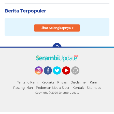
Berita Terpopuler
Lihat Selengkapnya
Instagram
Facebook
Twitter
YouTube
whatsapp
Tentang Kami
Kebijakan Privasi
Disclaimer
Karir
Pasang Iklan
Pedoman Media Siber
Kontak
Sitemaps
Copyright ©
2026 SerambiUpdate