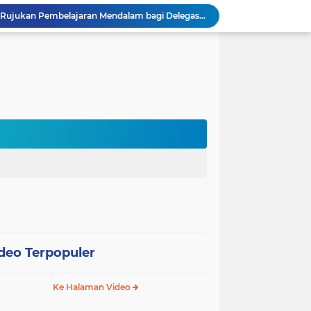
Sekolah Gagasceria Jadi Rujukan Pembelajaran Mendalam bagi Delegasi Malaysia
PJJ Diperluas, Kemendikdasmen Gandeng Pemda Jangkau Anak Tidak Sekolah
Puluhan Siswa di Jayapura Diduga Keracunan Makanan Program Makan Bergizi Gratis
Australia dan Kota Kupang Perkuat Kemitraan Tingkatkan Literasi Anak melalui Program INOVASI
Tim Dosen PKM Uhamka Dorong Pembentukan Satgas Anti-Bullying di Kalangan Remaja
Rektor Uhamka Minta Dekan Baru Perkuat Akreditasi, SDM, dan Pengembangan FK
FKIP Uhamka Gelar FGD Lintas Budaya dan Bahasa dengan Chuo University Jepang
n, Uhamka Luncurkan Sistem Tracer Study 2026
Uhamka Kuatkan Komitmen Inovasi Riset dalam Industri dengan PT. Pertamina
 Pentingnya Literasi AI bagi Guru
deo Terpopuler
Ke Halaman Video