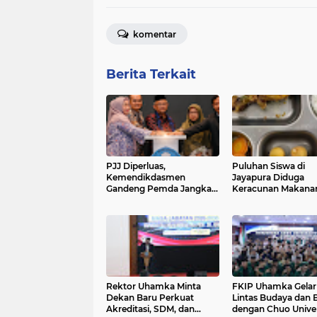
komentar
Berita Terkait
PJJ Diperluas,
Puluhan Siswa di
Kemendikdasmen
Jayapura Diduga
Gandeng Pemda Jangkau
Keracunan Makana
Anak Tidak Sekolah
Program Makan Ber
Gratis
Rektor Uhamka Minta
FKIP Uhamka Gela
Dekan Baru Perkuat
Lintas Budaya dan 
Akreditasi, SDM, dan
dengan Chuo Univer