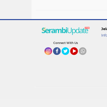
Pengembangan FK
Jepang
Jel
Inf
Connect With Us
Instagram
Facebook
Twitter
YouTube
whatsapp