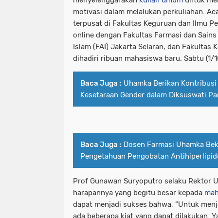
menyelenggarakan
kuliah umum
untuk me
motivasi dalam melalukan perkuliahan. Aca
terpusat di Fakultas Keguruan dan Ilmu Pe
online dengan Fakultas Farmasi dan Sains
Islam (FAI) Jakarta Selaran, dan Fakultas
dihadiri ribuan mahasiswa baru. Sabtu (1/1
Baca Juga :
Uhamka Berikan Kontribus
Kesetaraan Gender dalam Diksuswati P
Baca Juga :
Dosen Farmasi Uhamka Beka
Pengetahuan Pengobatan Antihiperlipi
Prof Gunawan Suryoputro selaku Rektor
harapannya yang begitu besar kepada
mah
dapat menjadi sukses bahwa, “Untuk menj
ada beberapa kiat yang dapat dilakukan. 