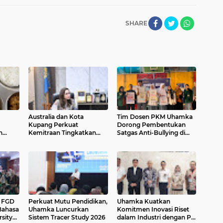
SHARE
Australia dan Kota
Tim Dosen PKM Uhamka
Kupang Perkuat
Dorong Pembentukan
n
Kemitraan Tingkatkan
Satgas Anti-Bullying di
gizi
Literasi Anak melalui
Kalangan Remaja
Program INOVASI
r FGD
Perkuat Mutu Pendidikan,
Uhamka Kuatkan
Bahasa
Uhamka Luncurkan
Komitmen Inovasi Riset
sity
Sistem Tracer Study 2026
dalam Industri dengan PT.