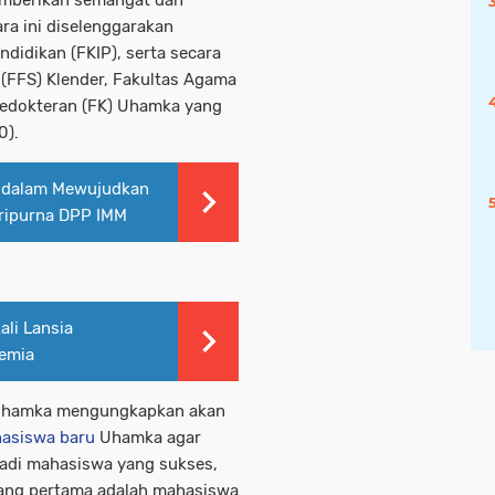
mberikan semangat dan
ra ini diselenggarakan
ndidikan (FKIP), serta secara
 (FFS) Klender, Fakultas Agama
 Kedokteran (FK) Uhamka yang
0).
i dalam Mewujudkan
aripurna DPP IMM
li Lansia
demia
 Uhamka mengungkapkan akan
asiswa baru
Uhamka agar
adi mahasiswa yang sukses,
Yang pertama adalah mahasiswa