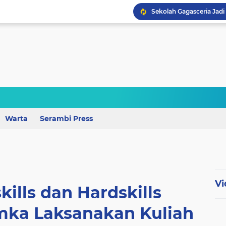
Perkuat Mutu Pendidika
Warta
Serambi Press
Wagub Lampung Tekankan
Vi
kills dan Hardskills
mka Laksanakan Kuliah